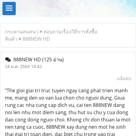
กระดานสนทนา
>
สอบถามเรื่องวิธีการสั่งซื้อ
สินค้า
>
888NEW HD
888NEW HD
(125 อ่าน)
24 ม.ค. 2569 14:42
แจ้งลบ
"The gioi giai tri truc tuyen ngay cang phat trien manh
me, mang den vo van lua chon cho nguoi dung. Giua
rung cac nha cung cap dich vu, cai ten 888NEW dang
noi len nhu mot diem sang, thu hut su chu y cua dong
dao cong dong nguoi choi. Khong chi don thuan la mot
nen tang ca cuoc, 888NEW xay dung nen mot he sinh
thai giai tri toan dien, dac biet chu trong vao trai