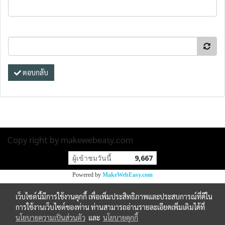
ตอบกลับ
Copy right by makewebeasy.com
ผู้เข้าชมวันนี้
9,667
Powered by
MakeWebEasy.com
เว็บไซต์นี้มีการใช้งานคุกกี้ เพื่อเพิ่มประสิทธิภาพและประสบการณ์ที่ดีใน
การใช้งานเว็บไซต์ของท่าน ท่านสามารถอ่านรายละเอียดเพิ่มเติมได้ที่
นโยบายความเป็นส่วนตัว
และ
นโยบายคุกกี้