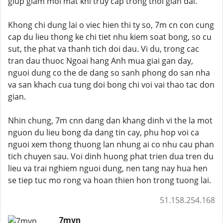
giup giam moi mat khi truy cap trong thoi gian dai.
Khong chi dung lai o viec hien thi ty so, 7m cn con cung
cap du lieu thong ke chi tiet nhu kiem soat bong, so cu
sut, the phat va thanh tich doi dau. Vi du, trong cac
tran dau thuoc Ngoai hang Anh mua giai gan day,
nguoi dung co the de dang so sanh phong do san nha
va san khach cua tung doi bong chi voi vai thao tac don
gian.
Nhin chung, 7m cnn dang dan khang dinh vi the la mot
nguon du lieu bong da dang tin cay, phu hop voi ca
nguoi xem thong thuong lan nhung ai co nhu cau phan
tich chuyen sau. Voi dinh huong phat trien dua tren du
lieu va trai nghiem nguoi dung, nen tang nay hua hen
se tiep tuc mo rong va hoan thien hon trong tuong lai.
51.158.254.168
7mvn