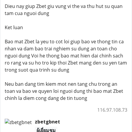
Dieu nay giup Zbet giu vung vi the va thu hut su quan
tam cua nguoi dung
Ket luan
Bao mat Zbet la yeu to cot loi giup bao ve thong tin ca
nhan va dam bao trai nghiem su dung an toan cho
nguoi dung Voi he thong bao mat hien dai chinh sach
ro rang va su ho tro kip thoi Zbet mang den su yen tam
trong suot qua trinh su dung
Neu ban dang tim kiem mot nen tang chu trong an
toan va bao ve quyen loi nguoi dung thi bao mat Zbet
chinh la diem cong dang de tin tuong
116.97.108.73
zbetgbnet
ผู้เยี่ยมชม