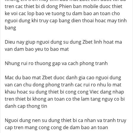
tren cac thiet bi di dong Phien ban mobile duoc thiet
ke voi cac lop bao ve tuong tu dam bao an toan cho
nguoi dung khi truy cap bang dien thoai hoac may tinh
bang
Dieu nay giup nguoi dung su dung Zbet linh hoat ma
van dam bao yeu to bao mat
Nhung rui ro thuong gap va cach phong tranh
Mac du bao mat Zbet duoc danh gia cao nguoi dung
van can chu dong phong tranh cac rui ro nhu lo mat
khau hoac su dung thiet bi cong cong Viec dang nhap
tren thiet bi khong an toan co the lam tang nguy co bi
danh cap thong tin
Nguoi dung nen su dung thiet bi ca nhan va tranh truy
cap tren mang cong cong de dam bao an toan