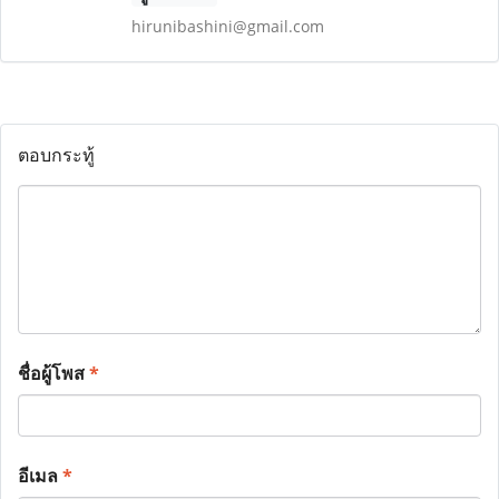
hirunibashini@gmail.com
ตอบกระทู้
ชื่อผู้โพส
*
อีเมล
*