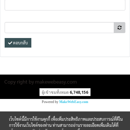
ตอบกลับ
Copy right by makewebeasy.com
ผู้เข้าชมวันนี้
5,207
Powered by
MakeWebEasy.com
เว็บไซต์นี้มีการใช้งานคุกกี้ เพื่อเพิ่มประสิทธิภาพและประสบการณ์ที่ดีใน
การใช้งานเว็บไซต์ของท่าน ท่านสามารถอ่านรายละเอียดเพิ่มเติมได้ที่