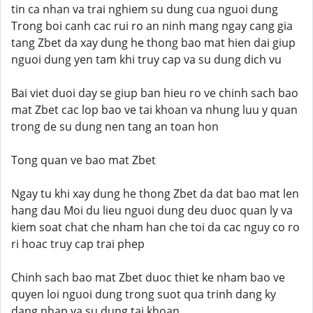
tin ca nhan va trai nghiem su dung cua nguoi dung
Trong boi canh cac rui ro an ninh mang ngay cang gia
tang Zbet da xay dung he thong bao mat hien dai giup
nguoi dung yen tam khi truy cap va su dung dich vu
Bai viet duoi day se giup ban hieu ro ve chinh sach bao
mat Zbet cac lop bao ve tai khoan va nhung luu y quan
trong de su dung nen tang an toan hon
Tong quan ve bao mat Zbet
Ngay tu khi xay dung he thong Zbet da dat bao mat len
hang dau Moi du lieu nguoi dung deu duoc quan ly va
kiem soat chat che nham han che toi da cac nguy co ro
ri hoac truy cap trai phep
Chinh sach bao mat Zbet duoc thiet ke nham bao ve
quyen loi nguoi dung trong suot qua trinh dang ky
dang nhap va su dung tai khoan