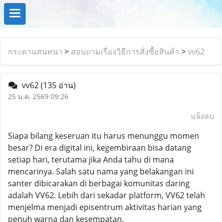
กระดานสนทนา
>
สอบถามเรื่องวิธีการสั่งซื้อสินค้า
>
vv62
vv62
(135 อ่าน)
25 ม.ค. 2569 09:26
แจ้งลบ
Siapa bilang keseruan itu harus menunggu momen
besar? Di era digital ini, kegembiraan bisa datang
setiap hari, terutama jika Anda tahu di mana
mencarinya. Salah satu nama yang belakangan ini
santer dibicarakan di berbagai komunitas daring
adalah VV62. Lebih dari sekadar platform, VV62 telah
menjelma menjadi episentrum aktivitas harian yang
penuh warna dan kesempatan.