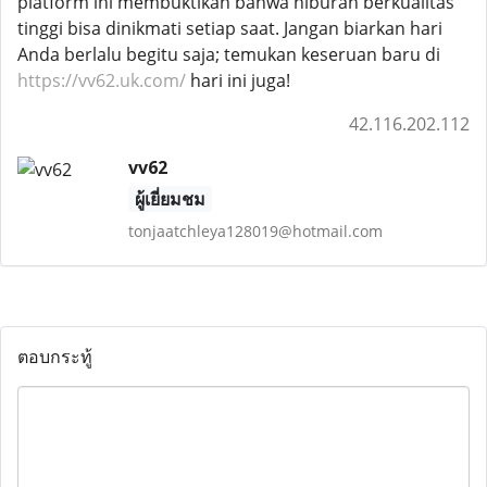
platform ini membuktikan bahwa hiburan berkualitas
tinggi bisa dinikmati setiap saat. Jangan biarkan hari
Anda berlalu begitu saja; temukan keseruan baru di
https://vv62.uk.com/
hari ini juga!
42.116.202.112
vv62
ผู้เยี่ยมชม
tonjaatchleya128019@hotmail.com
ตอบกระทู้