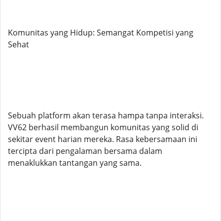
Komunitas yang Hidup: Semangat Kompetisi yang
Sehat
Sebuah platform akan terasa hampa tanpa interaksi.
VV62 berhasil membangun komunitas yang solid di
sekitar event harian mereka. Rasa kebersamaan ini
tercipta dari pengalaman bersama dalam
menaklukkan tantangan yang sama.