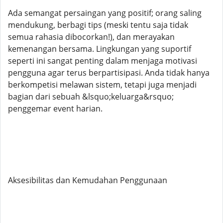
Ada semangat persaingan yang positif; orang saling
mendukung, berbagi tips (meski tentu saja tidak
semua rahasia dibocorkan!), dan merayakan
kemenangan bersama. Lingkungan yang suportif
seperti ini sangat penting dalam menjaga motivasi
pengguna agar terus berpartisipasi. Anda tidak hanya
berkompetisi melawan sistem, tetapi juga menjadi
bagian dari sebuah &lsquo;keluarga&rsquo;
penggemar event harian.
Aksesibilitas dan Kemudahan Penggunaan