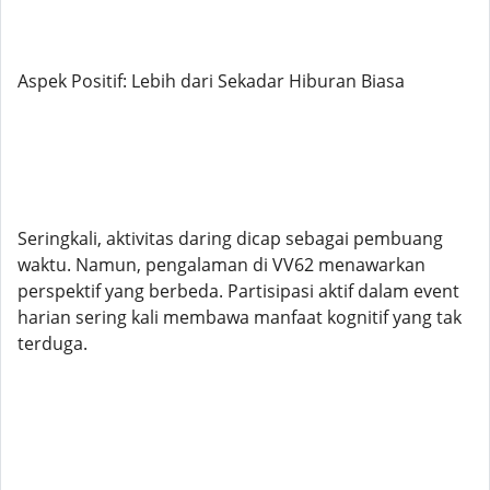
Aspek Positif: Lebih dari Sekadar Hiburan Biasa
Seringkali, aktivitas daring dicap sebagai pembuang
waktu. Namun, pengalaman di VV62 menawarkan
perspektif yang berbeda. Partisipasi aktif dalam event
harian sering kali membawa manfaat kognitif yang tak
terduga.