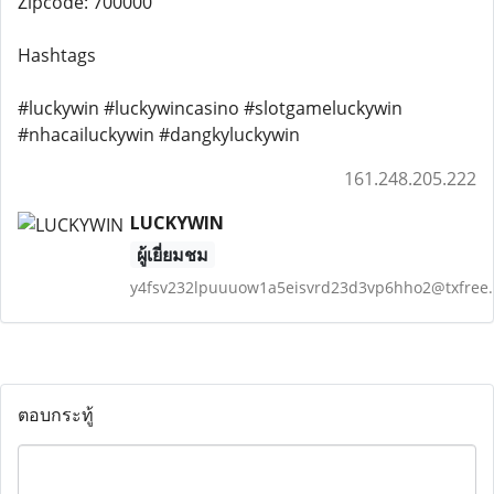
Zipcode: 700000
Hashtags
#luckywin #luckywincasino #slotgameluckywin
#nhacailuckywin #dangkyluckywin
161.248.205.222
LUCKYWIN
ผู้เยี่ยมชม
y4fsv232lpuuuow1a5eisvrd23d3vp6hho2@txfree.
ตอบกระทู้