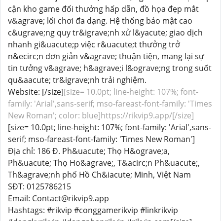
cận kho game đổi thưởng hấp dẫn, đồ họa đẹp mắt
v&agrave; lối chơi đa dạng. Hệ thống bảo mật cao
c&ugrave;ng quy tr&igrave;nh xử l&yacute; giao dịch
nhanh gi&uacute;p việc r&uacute;t thưởng trở
n&ecirc;n đơn giản v&agrave; thuận tiện, mang lại sự
tin tưởng v&agrave; h&agrave;i l&ograve;ng trong suốt
qu&aacute; tr&igrave;nh trải nghiệm.
Website: [/size]
[size= 10.0pt; line-height: 107%; font-
family: 'Arial',sans-serif; mso-fareast-font-family: 'Times
New Roman'; color: blue]https://rikvip9.app/[/size]
[size= 10.0pt; line-height: 107%; font-family: 'Arial',sans-
serif; mso-fareast-font-family: 'Times New Roman']
Địa chỉ: 186 Đ. Ph&uacute; Thọ H&ograve;a,
Ph&uacute; Thọ Ho&agrave;, T&acirc;n Ph&uacute;,
Th&agrave;nh phố Hồ Ch&iacute; Minh, Việt Nam
SĐT: 0125786215
Email: Contact@rikvip9.app
Hashtags: #rikvip #conggamerikvip #linkrikvip