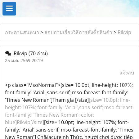
กระดานสนทนา
>
สอบถามเรื่องวิธีการสั่งซื้อสินค้า
>
Rikvip
Rikvip
(70 อ่าน)
25 ม.ค. 2569 20:19
แจ้งลบ
<p class="MsoNormal">[size= 10.0pt; line-height: 107%;
font-family: 'Arial',sans-serif; mso-fareast-font-family:
'Times New Roman']Tham gia [/size]
[size= 10.0pt; line-
height: 107%; font-family: 'Arial',sans-serif; mso-fareast-
font-family: 'Times New Roman'; color:
blue]Rikvip[/size]
[size= 10.0pt; line-height: 107%; font-
family: 'Arial',sans-serif; mso-fareast-font-family: 'Times
New Roman'] Ch&iacute;nh Thức, người chơi được tiếp