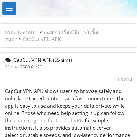
กระดานสนทนา
>
สอบถามเรื่องวิธีการสั่งซื้อ
สินค้า
>
CapCut VPN APK
CapCut VPN APK
(55 อ่าน)
26 ม.ค. 2569 01:20
แจ้งลบ
CapCut VPN APK allows users to browse safely and
unlock restricted content with fast connections. The
app is easy to use and keeps your data private while
online. Those who need help setting it up can follow
the
connect guide for CapCut VPN
for simple
instructions. It also provides automatic server
selection, stable speeds, and low-latency performance