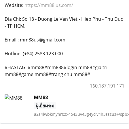
Wedsite:
https://mm88.us.com/
Đia Chi: So 18 - Đuong Le Van Viet - Hiep Phu - Thu Đuc
- TP HCM.
Email : mm88us@gmail.com
Hotline: (+84) 2583.123.000
#HASTAG: #mm88#mm888#login mm88#giaitri
mm88#game mm88#trang chu mm88#
160.187.191.171
MM88
ผู้เยี่ยมชม
a2z4lwbkmyhr0zx4o43uv43g4yclv4h3sszuz@spbx