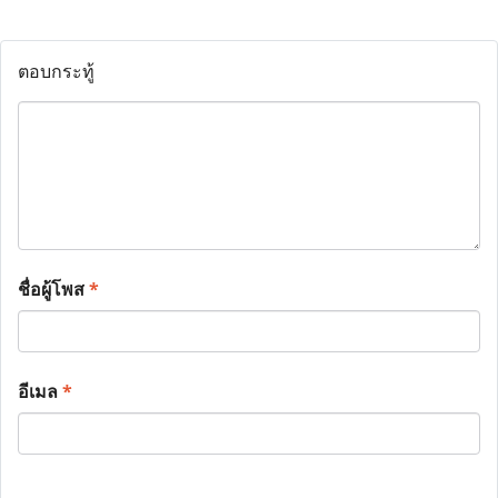
ตอบกระทู้
ชื่อผู้โพส
*
อีเมล
*