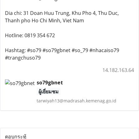
Dia chi: 31 Doan Huu Trung, Khu Pho 4, Thu Duc,
Thanh pho Ho Chi Minh, Viet Nam
Hotline: 0819 354 672
Hashtag: #so79 #so79gbnet #so_79 #nhacaiso79
#trangchuso79
14.182.163.64
so79gbnet
ผู้เยี่ยมชม
tarwiyah13@madrasah.kemenag.go.id
ตอบกระทู้