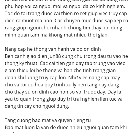
phu hop voi ca nguoi moi va nguoi da co kinh nghiem.
Toc do tai trang duoc cai thien ro ret giup viec truy cap
dien ra muot ma hon. Cac chuyen muc duoc sap xep ro
rang giup nguoi choi nhanh chong tim thay noi dung
minh quan tam ma khong mat nhieu thoi gian.
Nang cap he thong van hanh va do on dinh
Ben canh giao dien Jun88 cung chu trong dau tu vao he
thong ky thuat. Cac cai tien gan day tap trung vao viec
giam thieu loi he thong va han che tinh trang gian
doan khi luong truy cap lon. Nhờ viec nang cap may
chu va toi uu hoa quy trinh xu ly nen tang nay dang
cho thay su on dinh cao hon so voi truoc day. Day la
yeu to quan trong giup duy tri trai nghiem lien tuc va
dang tin cay cho nguoi dung.
Tang cuong bao mat va quyen rieng tu
Bao mat luon la van de duoc nhieu nguoi quan tam khi