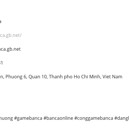
a
ca.gb.net/
ca.gb.net
31
ien, Phuong 6, Quan 10, Thanh pho Ho Chi Minh, Viet Nam
thuong #gamebanca #bancaonline #conggamebanca #dang