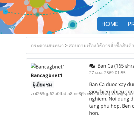
HOME
P
กระดานสนทนา
>
สอบถามเรื่องวิธีการสั่งซื้อสินค้
Ban Ca
(165 อ่าน
27 ม.ค. 2569 01:55
Bancagbnet1
Ban Ca duoc xay du
ผู้เยี่ยมชม
gioi thieu nhieu co
zr4263qp62b0fbdla8me8j9zn1fzdb2lwqp3av@spbx
nghiem. Noi dung du
tang phu hop. Ben c
hon.