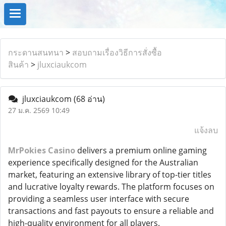
กระดานสนทนา
>
สอบถามเรื่องวิธีการสั่งซื้อ
สินค้า
>
jluxciaukcom
jluxciaukcom
(68 อ่าน)
27 ม.ค. 2569 10:49
แจ้งลบ
MrPokies Casino
delivers a premium online gaming
experience specifically designed for the Australian
market, featuring an extensive library of top-tier titles
and lucrative loyalty rewards. The platform focuses on
providing a seamless user interface with secure
transactions and fast payouts to ensure a reliable and
high-quality environment for all players.