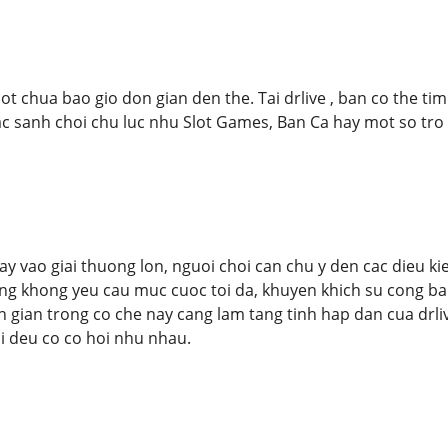
ot chua bao gio don gian den the. Tai drlive , ban co the ti
ac sanh choi chu luc nhu Slot Games, Ban Ca hay mot so tro c
ay vao giai thuong lon, nguoi choi can chu y den cac dieu ki
g khong yeu cau muc cuoc toi da, khuyen khich su cong ban
 gian trong co che nay cang lam tang tinh hap dan cua drlive
i deu co co hoi nhu nhau.