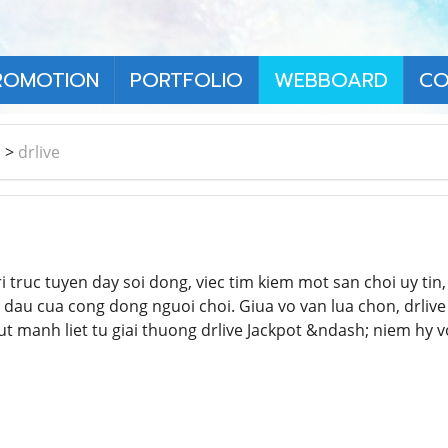
ROMOTION
PORTFOLIO
WEBBOARD
CO
า
>
drlive
tri truc tuyen day soi dong, viec tim kiem mot san choi uy ti
g dau cua cong dong nguoi choi. Giua vo van lua chon, drlive
 hut manh liet tu giai thuong drlive Jackpot &ndash; niem hy