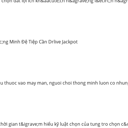
chọn đất lợi ich kh&aacute;ch h&agrave;ng l&ecirc;n h&agr
;ng Minh Đệ Tiệp Cần Drlive Jackpot
hu thuoc vao may man, nguoi choi thong minh luon co nhung
hời gian t&igrave;m hiểu kỹ luật chọn của tung tro chọn c&o