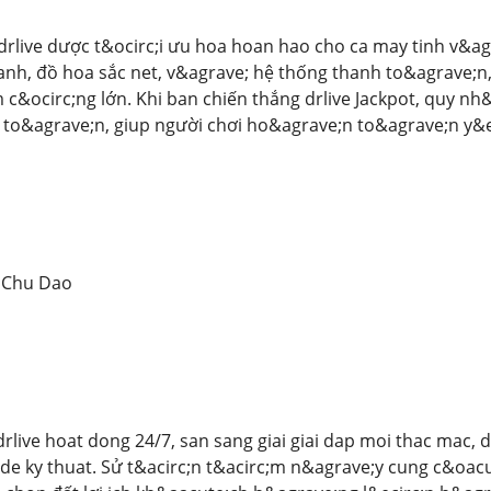
drlive dược t&ocirc;i ưu hoa hoan hao cho ca may tinh v&agr
anh, đồ hoa sắc net, v&agrave; hệ thống thanh to&agrave;n,
m c&ocirc;ng lớn. Khi ban chiến thắng drlive Jackpot, quy n
to&agrave;n, giup người chơi ho&agrave;n to&agrave;n y&ec
 Chu Dao
rlive hoat dong 24/7, san sang giai giai dap moi thac mac, d
 de ky thuat. Sử t&acirc;n t&acirc;m n&agrave;y cung c&oac