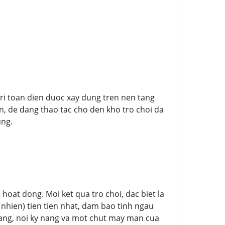
 tri toan dien duoc xay dung tren nen tang
n, de dang thao tac cho den kho tro choi da
ung.
hoat dong. Moi ket qua tro choi, dac biet la
nhien) tien tien nhat, dam bao tinh ngau
bang, noi ky nang va mot chut may man cua