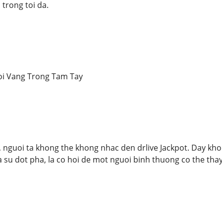
trong toi da.
Hoi Vang Trong Tam Tay
, nguoi ta khong the khong nhac den drlive Jackpot. Day kho
a su dot pha, la co hoi de mot nguoi binh thuong co the th