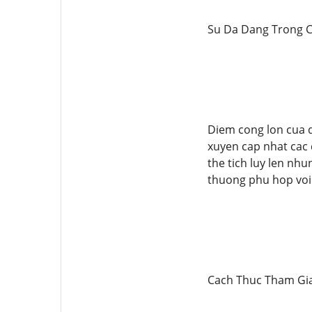
Su Da Dang Trong C
Diem cong lon cua d
xuyen cap nhat cac 
the tich luy len nh
thuong phu hop voi 
Cach Thuc Tham Gia 