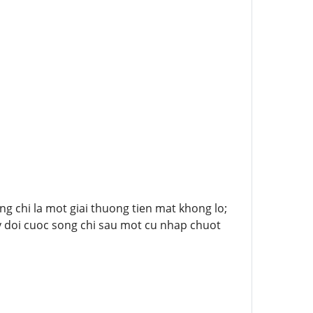
ng chi la mot giai thuong tien mat khong lo;
ay doi cuoc song chi sau mot cu nhap chuot