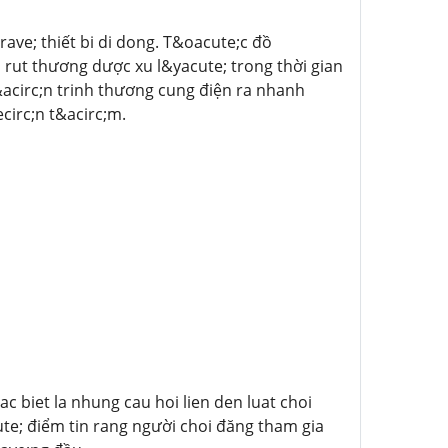
ave; thiết bi di dong. T&oacute;c đồ
 rut thương dược xu l&yacute; trong thời gian
h&acirc;n trinh thương cung điện ra nhanh
irc;n t&acirc;m.
ac biet la nhung cau hoi lien den luat choi
ute; điểm tin rang người choi đăng tham gia