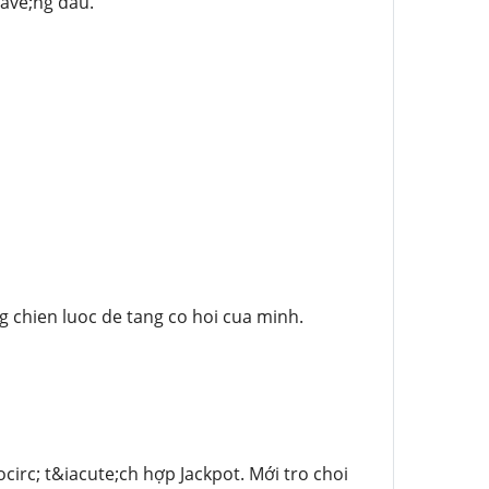
ave;ng đầu.
 chien luoc de tang co hoi cua minh.
circ; t&iacute;ch hợp Jackpot. Mới tro choi