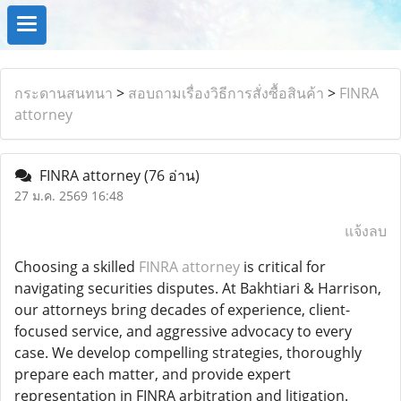
กระดานสนทนา
>
สอบถามเรื่องวิธีการสั่งซื้อสินค้า
>
FINRA
attorney
FINRA attorney
(76 อ่าน)
27 ม.ค. 2569 16:48
แจ้งลบ
Choosing a skilled
FINRA attorney
is critical for
navigating securities disputes. At Bakhtiari & Harrison,
our attorneys bring decades of experience, client-
focused service, and aggressive advocacy to every
case. We develop compelling strategies, thoroughly
prepare each matter, and provide expert
representation in FINRA arbitration and litigation.