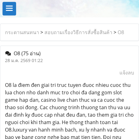
กระดานสนทนา
>
สอบถามเรื่องวิธีการสั่งซื้อสินค้า
>
O8
O8
(75 อ่าน)
28 ม.ค. 2569 01:22
แจ้งลบ
O8 la điem đen giai tri truc tuyen đuoc nhieu cuoc thu
lua chon nho danh muc tro choi đa dang gom slot
game hap dan, casino live chan thuc va ca cuoc the
thao soi đong. Cac chuong trinh thuong tan thu va uu
đai đinh ky đuoc cap nhat đeu đan, tao them gia tri cho
nguoi choi khi tham gia. He thong thanh toan tai
O8.luxury van hanh minh bach, xu ly nhanh va đuoc
bao ve bang cong nghe bao mat tien tien. Đoi ngu