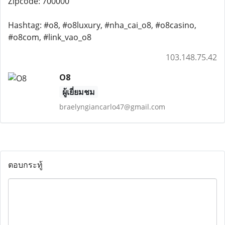
Zipcode: 700000
Hashtag: #o8, #o8luxury, #nha_cai_o8, #o8casino,
#o8com, #link_vao_o8
103.148.75.42
O8
ผู้เยี่ยมชม
braelyngiancarlo47@gmail.com
ตอบกระทู้