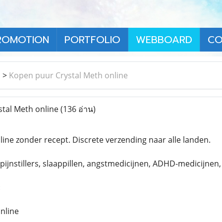
ROMOTION
PORTFOLIO
WEBBOARD
CO
า
>
Kopen puur Crystal Meth online
tal Meth online
(136 อ่าน)
ine zonder recept. Discrete verzending naar alle landen.
pijnstillers, slaappillen, angstmedicijnen, ADHD-medicijnen
:
nline