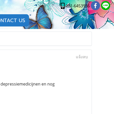
081-6453936
NTACT US
แจ้งลบ
, depressiemedicijnen en nog