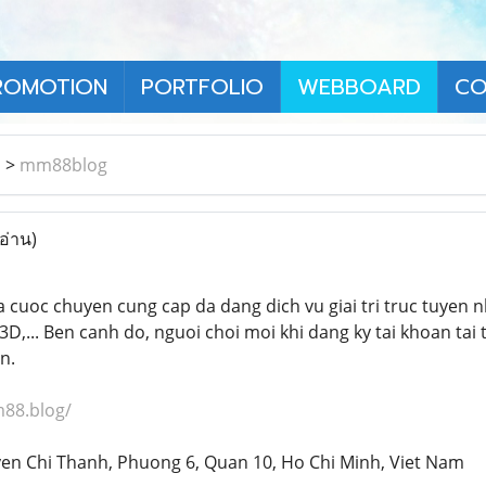
ROMOTION
PORTFOLIO
WEBBOARD
CO
า
>
mm88blog
อ่าน)
a cuoc chuyen cung cap da dang dich vu giai tri truc tuyen n
 3D,... Ben canh do, nguoi choi moi khi dang ky tai khoan t
n.
m88.blog/
yen Chi Thanh, Phuong 6, Quan 10, Ho Chi Minh, Viet Nam