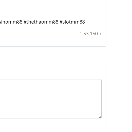
inomm88 #thethaomm88 #slotmm88
1.53.150.7