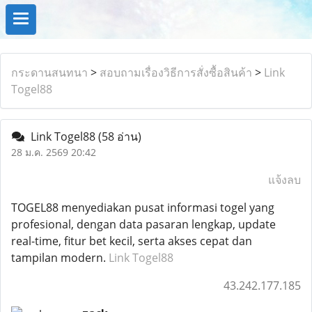
กระดานสนทนา
>
สอบถามเรื่องวิธีการสั่งซื้อสินค้า
>
Link
Togel88
Link Togel88
(58 อ่าน)
28 ม.ค. 2569 20:42
แจ้งลบ
TOGEL88 menyediakan pusat informasi togel yang
profesional, dengan data pasaran lengkap, update
real-time, fitur bet kecil, serta akses cepat dan
tampilan modern.
Link Togel88
43.242.177.185