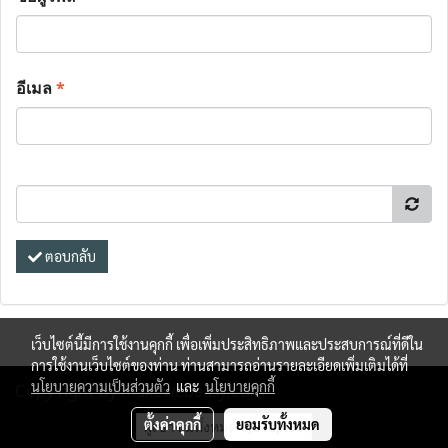
อีเมล
*
ตอบกลับ
เว็บไซต์นี้มีการใช้งานคุกกี้ เพื่อเพิ่มประสิทธิภาพและประสบการณ์ที่ดีใน
การใช้งานเว็บไซต์ของท่าน ท่านสามารถอ่านรายละเอียดเพิ่มเติมได้ที่
นโยบายความเป็นส่วนตัว
และ
นโยบายคุกกี้
Copy right by makewebeasy.com
ตั้งค่าคุกกี้
ยอมรับทั้งหมด
ผู้เข้าชมทั้งหมด
6,618,490