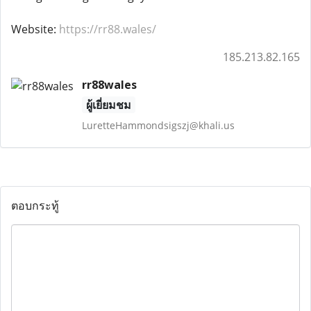
Website:
https://rr88.wales/
185.213.82.165
rr88wales
ผู้เยี่ยมชม
LuretteHammondsigszj@khali.us
ตอบกระทู้