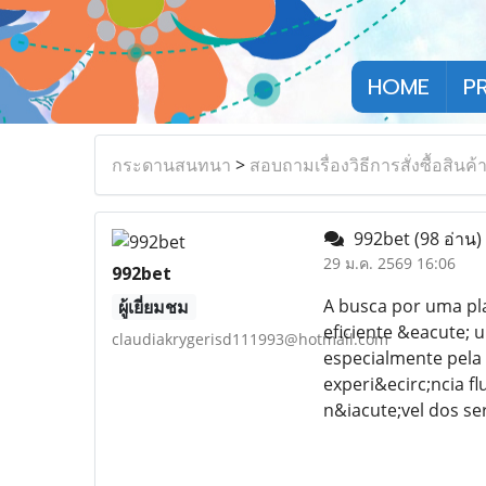
HOME
P
กระดานสนทนา
>
สอบถามเรื่องวิธีการสั่งซื้อสินค้
992bet
(98 อ่าน)
29 ม.ค. 2569 16:06
992bet
A busca por uma pl
ผู้เยี่ยมชม
eficiente &eacute; 
claudiakrygerisd111993@hotmail.com
especialmente pela
experi&ecirc;ncia f
n&iacute;vel dos ser