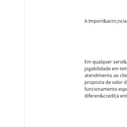
A Import&acirc;nci
Em qualquer servi&c
jogabilidade em tem
atendimento ao clie
proposta de valor d
funcionamento espec
diferen&ccedil;a en