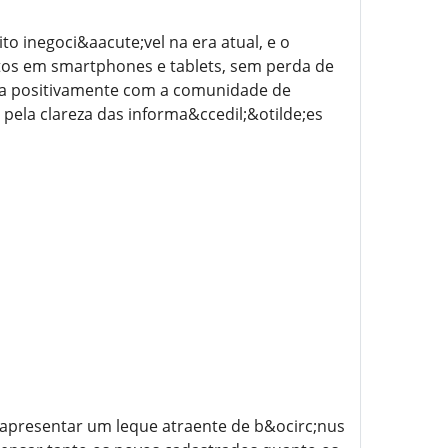
to inegoci&aacute;vel na era atual, e o
itos em smartphones e tablets, sem perda de
oa positivamente com a comunidade de
pela clareza das informa&ccedil;&otilde;es
 apresentar um leque atraente de b&ocirc;nus