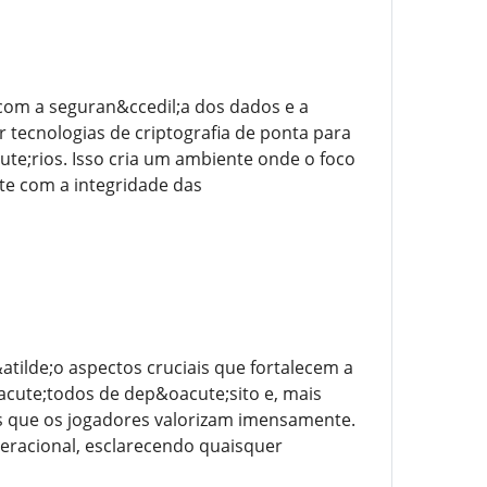
om a seguran&ccedil;a dos dados e a
 tecnologias de criptografia de ponta para
ute;rios. Isso cria um ambiente onde o foco
te com a integridade das
atilde;o aspectos cruciais que fortalecem a
acute;todos de dep&oacute;sito e, mais
cas que os jogadores valorizam imensamente.
eracional, esclarecendo quaisquer