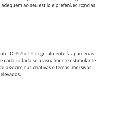
adequem ao seu estilo e prefer&ecirc;ncias
ante. O
992bet App
geralmente faz parcerias
e cada rodada seja visualmente estimulante
e b&ocirc;nus criativas e temas imersivos
elevados.