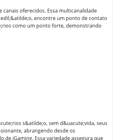
e canais oferecidos. Essa multicanalidade
edil;&atilde;o, encontre um ponto de contato
te;rios como um ponto forte, demonstrando
cute;rios s&atilde;o, sem d&uacute;vida, seus
essionante, abrangendo desde os
do de iGaming. Essa variedade assegura que