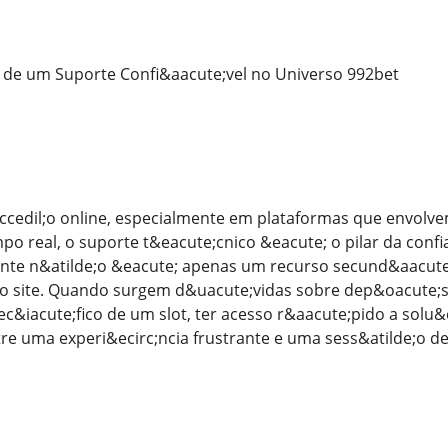
a de um Suporte Confi&aacute;vel no Universo 992bet
cedil;o online, especialmente em plataformas que envolvem
po real, o suporte t&eacute;cnico &eacute; o pilar da confi
nte n&atilde;o &eacute; apenas um recurso secund&aacute;r
o site. Quando surgem d&uacute;vidas sobre dep&oacute;si
&iacute;fico de um slot, ter acesso r&aacute;pido a solu&cc
tre uma experi&ecirc;ncia frustrante e uma sess&atilde;o d