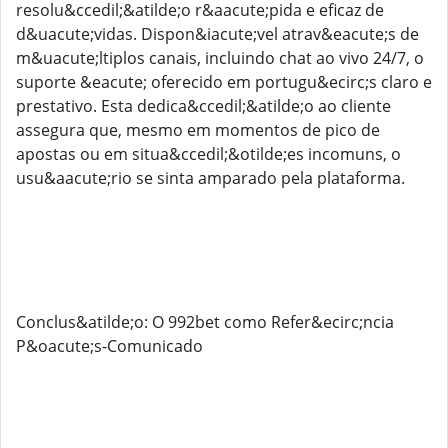
resolu&ccedil;&atilde;o r&aacute;pida e eficaz de
d&uacute;vidas. Dispon&iacute;vel atrav&eacute;s de
m&uacute;ltiplos canais, incluindo chat ao vivo 24/7, o
suporte &eacute; oferecido em portugu&ecirc;s claro e
prestativo. Esta dedica&ccedil;&atilde;o ao cliente
assegura que, mesmo em momentos de pico de
apostas ou em situa&ccedil;&otilde;es incomuns, o
usu&aacute;rio se sinta amparado pela plataforma.
Conclus&atilde;o: O 992bet como Refer&ecirc;ncia
P&oacute;s-Comunicado