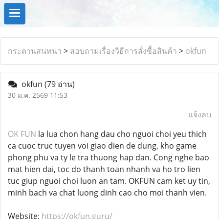
กระดานสนทนา
>
สอบถามเรื่องวิธีการสั่งซื้อสินค้า
>
okfun
okfun
(79 อ่าน)
30 ม.ค. 2569 11:53
แจ้งลบ
OK FUN
la lua chon hang dau cho nguoi choi yeu thich
ca cuoc truc tuyen voi giao dien de dung, kho game
phong phu va ty le tra thuong hap dan. Cong nghe bao
mat hien dai, toc do thanh toan nhanh va ho tro lien
tuc giup nguoi choi luon an tam. OKFUN cam ket uy tin,
minh bach va chat luong dinh cao cho moi thanh vien.
Website:
https://okfun.guru/