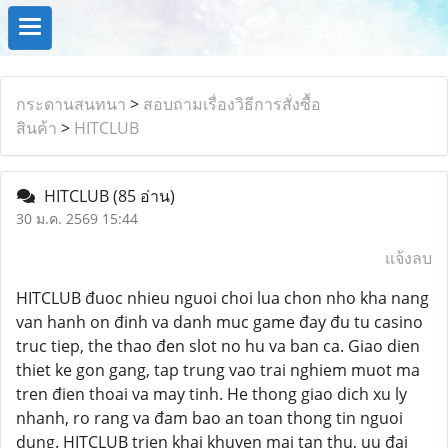
กระดานสนทนา
>
สอบถามเรื่องวิธีการสั่งซื้อ
สินค้า
>
HITCLUB
HITCLUB
(85 อ่าน)
30 ม.ค. 2569 15:44
แจ้งลบ
HITCLUB đuoc nhieu nguoi choi lua chon nho kha nang
van hanh on đinh va danh muc game đay đu tu casino
truc tiep, the thao đen slot no hu va ban ca. Giao dien
thiet ke gon gang, tap trung vao trai nghiem muot ma
tren đien thoai va may tinh. He thong giao dich xu ly
nhanh, ro rang va đam bao an toan thong tin nguoi
dung. HITCLUB trien khai khuyen mai tan thu, uu đai