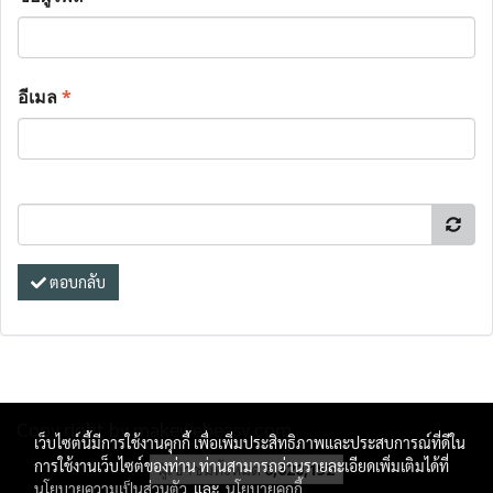
อีเมล
*
ตอบกลับ
Copy right by makewebeasy.com
เว็บไซต์นี้มีการใช้งานคุกกี้ เพื่อเพิ่มประสิทธิภาพและประสบการณ์ที่ดีใน
การใช้งานเว็บไซต์ของท่าน ท่านสามารถอ่านรายละเอียดเพิ่มเติมได้ที่
ผู้เข้าชมทั้งหมด
6,620,152
นโยบายความเป็นส่วนตัว
และ
นโยบายคุกกี้