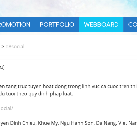
ROMOTION
PORTFOLIO
WEBBOARD
CO
า
>
o8social
าน)
en tang truc tuyen hoat dong trong linh vuc ca cuoc tren t
u tuoi theo quy dinh phap luat.
ocial/
uyen Dinh Chieu, Khue My, Ngu Hanh Son, Da Nang, Viet Na