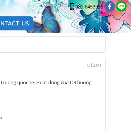
081-6453936
NTACT US
แจ้งลบ
hi truong quoc te. Hoat dong cua O8 huong
m