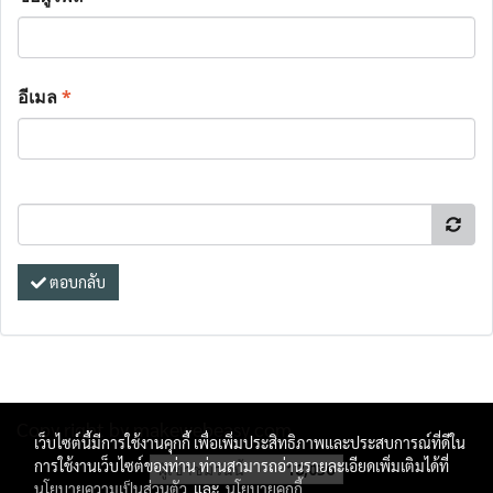
อีเมล
*
ตอบกลับ
Copy right by makewebeasy.com
เว็บไซต์นี้มีการใช้งานคุกกี้ เพื่อเพิ่มประสิทธิภาพและประสบการณ์ที่ดีใน
การใช้งานเว็บไซต์ของท่าน ท่านสามารถอ่านรายละเอียดเพิ่มเติมได้ที่
ผู้เข้าชมวันนี้
18,036
นโยบายความเป็นส่วนตัว
และ
นโยบายคุกกี้