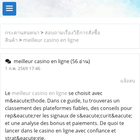
กระดานสนทนา
>
สอบถามเรื่องวิธีการสั่งซื้อ
สินค้า
>
meilleur casino en ligne
meilleur casino en ligne
(56 อ่าน)
1 ก.พ. 2569 17:46
แจ้งลบ
Le
meilleur casino en ligne
se choisit avec
m&eacute;thode. Dans ce guide, tu trouveras un
classement des plateformes fiables, des conseils pour
rep&eacute;rer les signaux de s&eacute;curit&eacute;
et une analyse des bonus et paiements. De quoi te
lancer dans le casino en ligne avec confiance et
strat&eacute;gie.