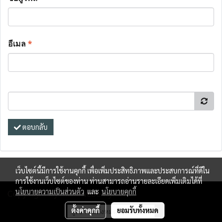
อีเมล
*
ตอบกลับ
เว็บไซต์นี้มีการใช้งานคุกกี้ เพื่อเพิ่มประสิทธิภาพและประสบการณ์ที่ดีใน
การใช้งานเว็บไซต์ของท่าน ท่านสามารถอ่านรายละเอียดเพิ่มเติมได้ที่
นโยบายความเป็นส่วนตัว
และ
นโยบายคุกกี้
Copy right by makewebeasy.com
ตั้งค่าคุกกี้
ยอมรับทั้งหมด
ผู้เข้าชมทั้งหมด
6,620,287