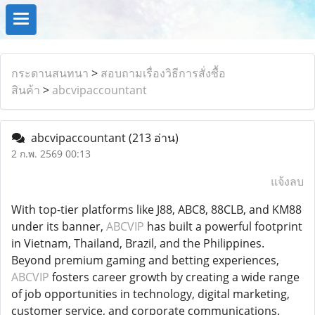
กระดานสนทนา
>
สอบถามเรื่องวิธีการสั่งซื้อ
สินค้า
>
abcvipaccountant
abcvipaccountant
(213 อ่าน)
2 ก.พ. 2569 00:13
แจ้งลบ
With top-tier platforms like J88, ABC8, 88CLB, and KM88
under its banner,
ABCVIP
has built a powerful footprint
in Vietnam, Thailand, Brazil, and the Philippines.
Beyond premium gaming and betting experiences,
ABCVIP
fosters career growth by creating a wide range
of job opportunities in technology, digital marketing,
customer service, and corporate communications.