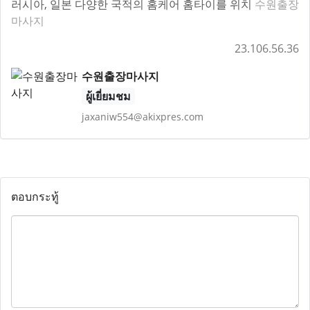
러시아, 일본 다양한 국적의 홈케어 홈타이를 위치
수원출장
마사지
23.106.56.36
수원출장마사지
ผู้เยี่ยมชม
jaxaniw554@akixpres.com
ตอบกระทู้