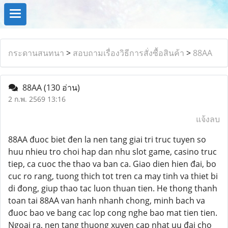
กระดานสนทนา
>
สอบถามเรื่องวิธีการสั่งซื้อสินค้า
>
88AA
88AA
(130 อ่าน)
2 ก.พ. 2569 13:16
แจ้งลบ
88AA đuoc biet đen la nen tang giai tri truc tuyen so
huu nhieu tro choi hap dan nhu slot game, casino truc
tiep, ca cuoc the thao va ban ca. Giao dien hien đai, bo
cuc ro rang, tuong thich tot tren ca may tinh va thiet bi
di đong, giup thao tac luon thuan tien. He thong thanh
toan tai 88AA van hanh nhanh chong, minh bach va
đuoc bao ve bang cac lop cong nghe bao mat tien tien.
Ngoai ra, nen tang thuong xuyen cap nhat uu đai cho