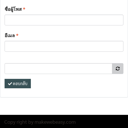
ชื่อผู้โพส
*
อีเมล
*
ตอบกลับ
Copy right by makewebeasy.com