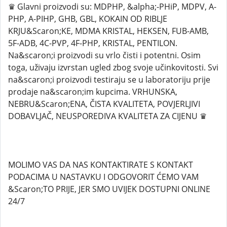
♛ Glavni proizvodi su: MDPHP, &alpha;-PHiP, MDPV, A-
PHP, A-PIHP, GHB, GBL, KOKAIN OD RIBLJE
KRJU&Scaron;KE, MDMA KRISTAL, HEKSEN, FUB-AMB,
5F-ADB, 4C-PVP, 4F-PHP, KRISTAL, PENTILON.
Na&scaron;i proizvodi su vrlo čisti i potentni. Osim
toga, uživaju izvrstan ugled zbog svoje učinkovitosti. Svi
na&scaron;i proizvodi testiraju se u laboratoriju prije
prodaje na&scaron;im kupcima. VRHUNSKA,
NEBRU&Scaron;ENA, ČISTA KVALITETA, POVJERLJIVI
DOBAVLJAČ, NEUSPOREDIVA KVALITETA ZA CIJENU ♛
MOLIMO VAS DA NAS KONTAKTIRATE S KONTAKT
PODACIMA U NASTAVKU I ODGOVORIT ĆEMO VAM
&Scaron;TO PRIJE, JER SMO UVIJEK DOSTUPNI ONLINE
24/7