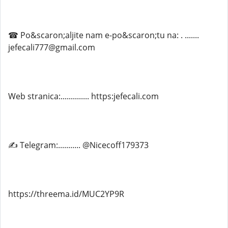
☎ Po&scaron;aljite nam e-po&scaron;tu na: . .......
jefecali777@gmail.com
Web stranica:.............. https:jefecali.com
✍ Telegram:........... @Nicecoff179373
https://threema.id/MUC2YP9R