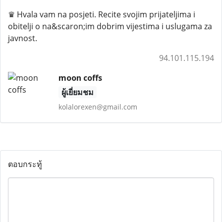
♛ Hvala vam na posjeti. Recite svojim prijateljima i
obitelji o na&scaron;im dobrim vijestima i uslugama za
javnost.
94.101.115.194
moon coffs
ผู้เยี่ยมชม
kolalorexen@gmail.com
ตอบกระทู้