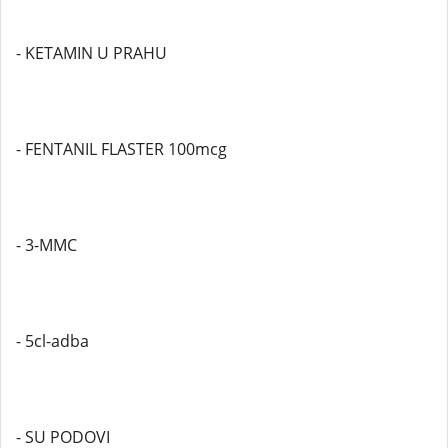
- KETAMIN U PRAHU
- FENTANIL FLASTER 100mcg
- 3-MMC
- 5cl-adba
- SU PODOVI