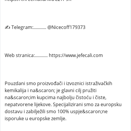
✍ Telegram:........... @Nicecoff179373
Web stranica:........... https://www.jefecali.com
Pouzdani smo proizvođači i izvoznici istraživačkih
kemikalija i na&scaron; je glavni cilj pružiti
na&scaron;im kupcima najbolju čistoću i čiste,
nepatvorene lijekove. Specijalizirani smo za europsku
dostavu i zabilježili smo 100% uspje&scaron;ne
isporuke u europske zemlje.