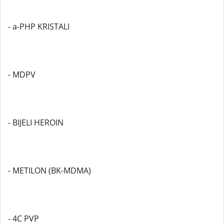
- a-PHP KRISTALI
- MDPV
- BIJELI HEROIN
- METILON (BK-MDMA)
- 4C PVP