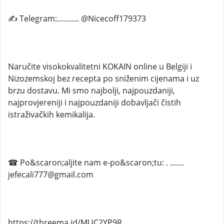
✍ Telegram:........... @Nicecoff179373
Naručite visokokvalitetni KOKAIN online u Belgiji i
Nizozemskoj bez recepta po sniženim cijenama i uz
brzu dostavu. Mi smo najbolji, najpouzdaniji,
najprovjereniji i najpouzdaniji dobavljači čistih
istraživačkih kemikalija.
☎ Po&scaron;aljite nam e-po&scaron;tu: . .......
jefecali777@gmail.com
https://threema.id/MUC2YP9R