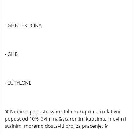
- GHB TEKUĆINA
- GHB
- EUTYLONE
♛ Nudimo popuste svim stalnim kupcima i relativni
popust od 10%. Svim na&scaron;im kupcima, i novim i
stalnim, moramo dostaviti broj za praćenje. ♛