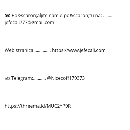
☎ Po&scaron;aljite nam e-po&scaron;tu na: . .......
jefecali777@gmail.com
Web stranica:.............. https://www.jefecali.com
✍ Telegram:........... @Nicecoff179373
https://threema.id/MUC2YP9R