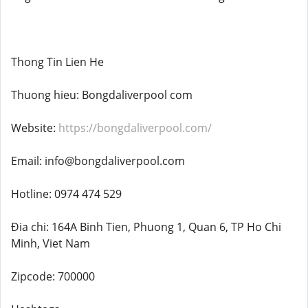
Thong Tin Lien He
Thuong hieu: Bongdaliverpool com
Website:
https://bongdaliverpool.com/
Email: info@bongdaliverpool.com
Hotline: 0974 474 529
Đia chi: 164A Binh Tien, Phuong 1, Quan 6, TP Ho Chi
Minh, Viet Nam
Zipcode: 700000