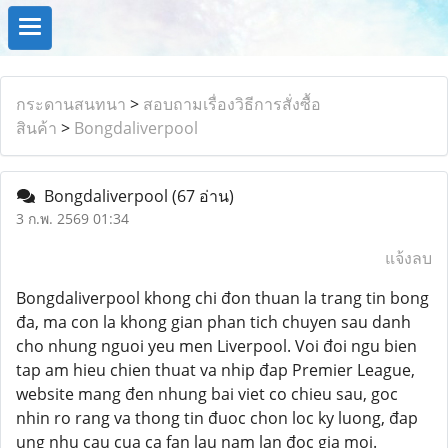
กระดานสนทนา
>
สอบถามเรื่องวิธีการสั่งซื้อ
สินค้า
>
Bongdaliverpool
Bongdaliverpool
(67 อ่าน)
3 ก.พ. 2569 01:34
แจ้งลบ
Bongdaliverpool khong chi đon thuan la trang tin bong
đa, ma con la khong gian phan tich chuyen sau danh
cho nhung nguoi yeu men Liverpool. Voi đoi ngu bien
tap am hieu chien thuat va nhip đap Premier League,
website mang đen nhung bai viet co chieu sau, goc
nhin ro rang va thong tin đuoc chon loc ky luong, đap
ung nhu cau cua ca fan lau nam lan đoc gia moi.