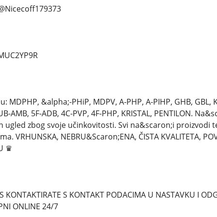
.. @Nicecoff179373
d/MUC2YP9R
 su: MDPHP, &alpha;-PHiP, MDPV, A-PHP, A-PIHP, GHB, GBL
B-AMB, 5F-ADB, 4C-PVP, 4F-PHP, KRISTAL, PENTILON. Na&scaro
an ugled zbog svoje učinkovitosti. Svi na&scaron;i proizvodi t
ima. VRHUNSKA, NEBRU&Scaron;ENA, ČISTA KVALITETA, POV
U ♛
S KONTAKTIRATE S KONTAKT PODACIMA U NASTAVKU I ODGO
NI ONLINE 24/7