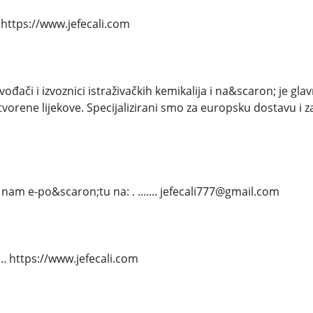
... https://www.jefecali.com
đači i izvoznici istraživačkih kemikalija i na&scaron; je gla
atvorene lijekove. Specijalizirani smo za europsku dostavu i
nam e-po&scaron;tu na: . ....... jefecali777@gmail.com
..... https://www.jefecali.com