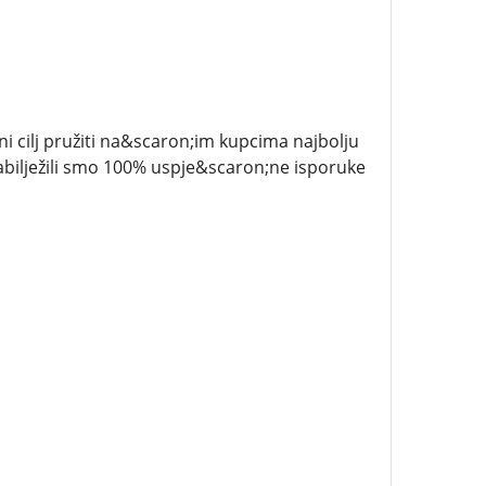
vni cilj pružiti na&scaron;im kupcima najbolju
 zabilježili smo 100% uspje&scaron;ne isporuke