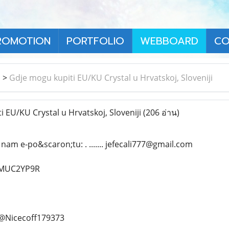
ROMOTION
PORTFOLIO
WEBBOARD
CO
า
>
Gdje mogu kupiti EU/KU Crystal u Hrvatskoj, Sloveniji
 EU/KU Crystal u Hrvatskoj, Sloveniji
(206 อ่าน)
nam e-po&scaron;tu: . ....... jefecali777@gmail.com
d/MUC2YP9R
.. @Nicecoff179373