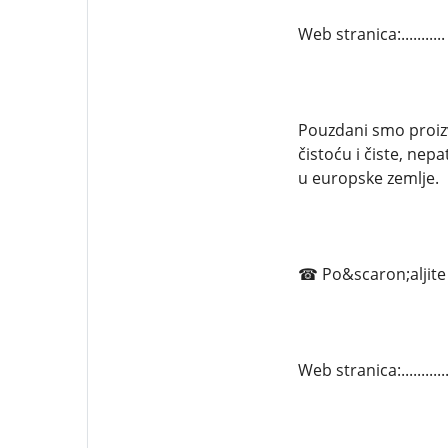
Web stranica:........
Pouzdani smo proizvo
čistoću i čiste, nep
u europske zemlje.
☎ Po&scaron;aljite 
Web stranica:.........