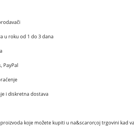
prodavači
a u roku od 1 do 3 dana
a
, PayPal
raćenje
je i diskretna dostava
 proizvoda koje možete kupiti u na&scaron;oj trgovini kad 