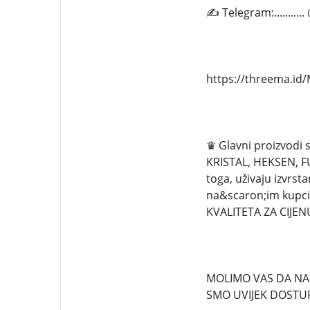
✍ Telegram:.........
https://threema.i
♛ Glavni proizvodi
KRISTAL, HEKSEN, FU
toga, uživaju izvrst
na&scaron;im kupc
KVALITETA ZA CIJEN
MOLIMO VAS DA NA
SMO UVIJEK DOSTUP