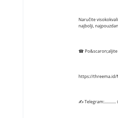
Naručite visokokval
najbolji, najpouzdani
☎ Po&scaron;aljite 
https://threema.i
✍ Telegram:.........