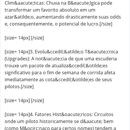
Clim&aacute;ticas: Chuva na B&eacute;lgica pode
transformar um favorito absoluto em um
azar&atilde;o, aumentando drasticamente suas odds
e, consequentemente, o potencial de lucro.[/size]
[size= 14px] [/size]
[size= 14px]3. Evolu&ccedil;&atilde;o T&eacute;cnica
(Upgrades): A not&iacute;cia de que uma escuderia
trouxe um pacote de atualiza&ccedil;&otilde;es
significativo para o fim de semana de corrida afeta
imediatamente as cota&ccedil;&otilde;es de seus
pilotos.[/size]
[size= 14px] [/size]
[size= 14px]4. Fatores Hist&oacute;ricos: Circuitos
onde um piloto historicamente se d&aacute; bem
(como M&ocirc;naco para certos nomes) tendem a