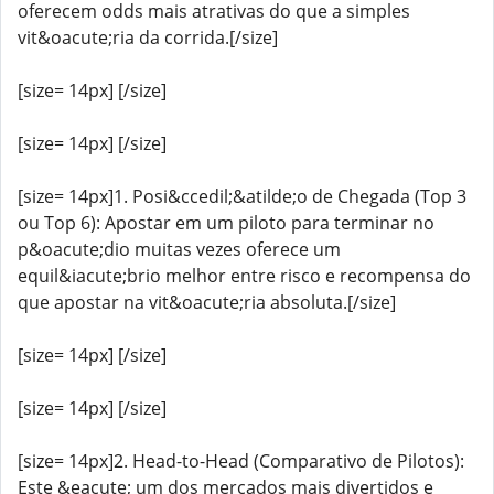
oferecem odds mais atrativas do que a simples
vit&oacute;ria da corrida.[/size]
[size= 14px] [/size]
[size= 14px] [/size]
[size= 14px]1. Posi&ccedil;&atilde;o de Chegada (Top 3
ou Top 6): Apostar em um piloto para terminar no
p&oacute;dio muitas vezes oferece um
equil&iacute;brio melhor entre risco e recompensa do
que apostar na vit&oacute;ria absoluta.[/size]
[size= 14px] [/size]
[size= 14px] [/size]
[size= 14px]2. Head-to-Head (Comparativo de Pilotos):
Este &eacute; um dos mercados mais divertidos e