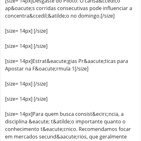
[size= 14px]Desgaste do Piloto: O cansa&ccedil;o
ap&oacute;s corridas consecutivas pode influenciar a
concentra&ccedil;&atilde;o no domingo.[/size]
[size= 14px] [/size]
[size= 14px] [/size]
[size= 14px]Estrat&eacute;gias Pr&aacute;ticas para
Apostar na F&oacute;rmula 1[/size]
[size= 14px] [/size]
[size= 14px] [/size]
[size= 14px]Para quem busca consist&ecirc;ncia, a
disciplina &eacute; t&atilde;o importante quanto o
conhecimento t&eacute;cnico. Recomendamos focar
em mercados secund&aacute;rios, que geralmente