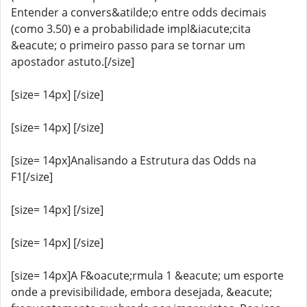
Entender a convers&atilde;o entre odds decimais
(como 3.50) e a probabilidade impl&iacute;cita
&eacute; o primeiro passo para se tornar um
apostador astuto.[/size]
[size= 14px] [/size]
[size= 14px] [/size]
[size= 14px]Analisando a Estrutura das Odds na
F1[/size]
[size= 14px] [/size]
[size= 14px] [/size]
[size= 14px]A F&oacute;rmula 1 &eacute; um esporte
onde a previsibilidade, embora desejada, &eacute;