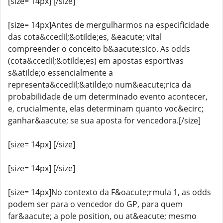
[size= 14px] [/size]
[size= 14px]Antes de mergulharmos na especificidade
das cota&ccedil;&otilde;es, &eacute; vital
compreender o conceito b&aacute;sico. As odds
(cota&ccedil;&otilde;es) em apostas esportivas
s&atilde;o essencialmente a
representa&ccedil;&atilde;o num&eacute;rica da
probabilidade de um determinado evento acontecer,
e, crucialmente, elas determinam quanto voc&ecirc;
ganhar&aacute; se sua aposta for vencedora.[/size]
[size= 14px] [/size]
[size= 14px] [/size]
[size= 14px]No contexto da F&oacute;rmula 1, as odds
podem ser para o vencedor do GP, para quem
far&aacute; a pole position, ou at&eacute; mesmo