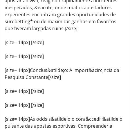
apostar ao vivo, reagindo rapidamente a incidentes
inesperados, &eacute; onde muitos apostadores
experientes encontram grandes oportunidades de
surebetting* ou de maximizar ganhos em favoritos
que tiveram largadas ruins.[/size]
[size= 14px] [/size]
[size= 14px] [/size]
[size= 14px]Conclus&atilde;o: A Import&acirc;ncia da
Pesquisa Constante[/size]
[size= 14px] [/size]
[size= 14px] [/size]
[size= 14px]As odds s&atilde;o o cora&ccedil;&atilde;o
pulsante das apostas esportivas. Compreender a