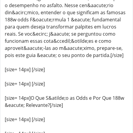
o desempenho no asfalto. Nesse cen&aacute;rio
din&acirc;mico, entender o que significam as famosas
188w odds F&oacute;rmula 1 &eacute; fundamental
para quem deseja transformar palpites em lucros
reais. Se voc&ecirc; j&aacute; se perguntou como
funcionam essas cota&ccedil;&otilde;es e como
aproveit&aacute;-las ao m&aacute;ximo, prepare-se,
pois este guia &eacute; o seu ponto de partida.[/size]
[size= 14px] [/size]
[size= 14px] [/size]
[size= 14px]O Que S&atilde;o as Odds e Por Que 188w
&eacute; Relevante?[/size]
[size= 14px] [/size]