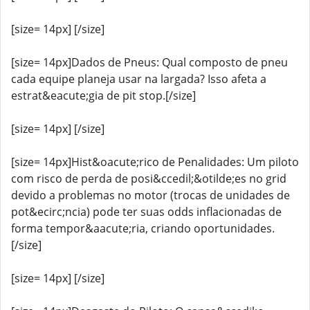
[size= 14px] [/size]
[size= 14px]Dados de Pneus: Qual composto de pneu
cada equipe planeja usar na largada? Isso afeta a
estrat&eacute;gia de pit stop.[/size]
[size= 14px] [/size]
[size= 14px]Hist&oacute;rico de Penalidades: Um piloto
com risco de perda de posi&ccedil;&otilde;es no grid
devido a problemas no motor (trocas de unidades de
pot&ecirc;ncia) pode ter suas odds inflacionadas de
forma tempor&aacute;ria, criando oportunidades.
[/size]
[size= 14px] [/size]