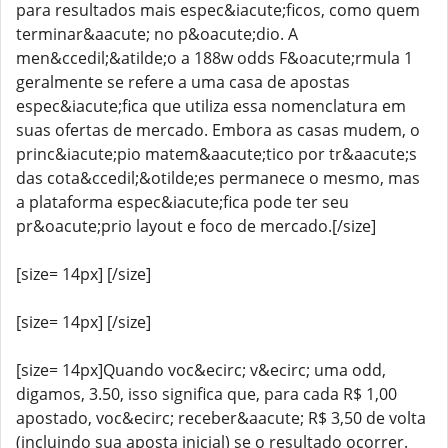
para resultados mais espec&iacute;ficos, como quem
terminar&aacute; no p&oacute;dio. A
men&ccedil;&atilde;o a 188w odds F&oacute;rmula 1
geralmente se refere a uma casa de apostas
espec&iacute;fica que utiliza essa nomenclatura em
suas ofertas de mercado. Embora as casas mudem, o
princ&iacute;pio matem&aacute;tico por tr&aacute;s
das cota&ccedil;&otilde;es permanece o mesmo, mas
a plataforma espec&iacute;fica pode ter seu
pr&oacute;prio layout e foco de mercado.[/size]
[size= 14px] [/size]
[size= 14px] [/size]
[size= 14px]Quando voc&ecirc; v&ecirc; uma odd,
digamos, 3.50, isso significa que, para cada R$ 1,00
apostado, voc&ecirc; receber&aacute; R$ 3,50 de volta
(incluindo sua aposta inicial) se o resultado ocorrer.