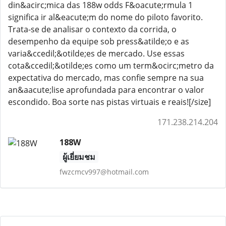
din&acirc;mica das 188w odds F&oacute;rmula 1
significa ir al&eacute;m do nome do piloto favorito.
Trata-se de analisar o contexto da corrida, o
desempenho da equipe sob press&atilde;o e as
varia&ccedil;&otilde;es de mercado. Use essas
cota&ccedil;&otilde;es como um term&ocirc;metro da
expectativa do mercado, mas confie sempre na sua
an&aacute;lise aprofundada para encontrar o valor
escondido. Boa sorte nas pistas virtuais e reais![/size]
171.238.214.204
188W
ผู้เยี่ยมชม
fwzcmcv997@hotmail.com