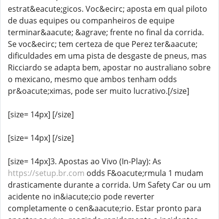
estrat&eacute;gicos. Voc&ecirc; aposta em qual piloto
de duas equipes ou companheiros de equipe
terminar&aacute; &agrave; frente no final da corrida.
Se voc&ecirc; tem certeza de que Perez ter&aacute;
dificuldades em uma pista de desgaste de pneus, mas
Ricciardo se adapta bem, apostar no australiano sobre
o mexicano, mesmo que ambos tenham odds
pr&oacute;ximas, pode ser muito lucrativo.[/size]
[size= 14px] [/size]
[size= 14px] [/size]
[size= 14px]3. Apostas ao Vivo (In-Play): As
https://setup.br.com
odds F&oacute;rmula 1 mudam
drasticamente durante a corrida. Um Safety Car ou um
acidente no in&iacute;cio pode reverter
completamente o cen&aacute;rio. Estar pronto para