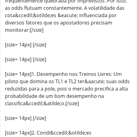
frequentemente quebrada por imprevistos. Por isso,
as odds flutuam constantemente. A volatilidade das
cota&ccedil;&otilde;es &eacute; influenciada por
diversos fatores que os apostadores precisam
monitorar:[/size]
[size= 14px] [/size]
[size= 14px] [/size]
[size= 14px]1. Desempenho nos Treinos Livres: Um
piloto que domina os TL1 e TL2 ter&aacute; suas odds
reduzidas para a pole, pois o mercado precifica a alta
probabilidade de um bom desempenho na
classifica&ccedil;&atilde;o.[/size]
[size= 14px] [/size]
[size= 14px]2. Condi&ccedil;&otilde;es