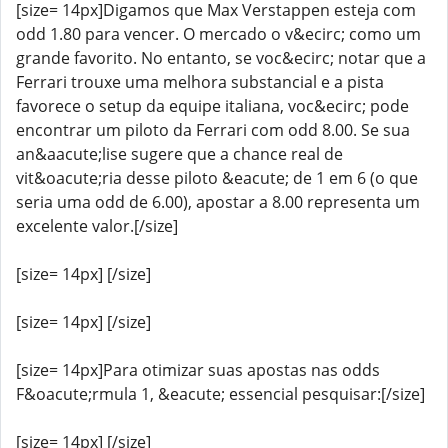
[size= 14px]Digamos que Max Verstappen esteja com
odd 1.80 para vencer. O mercado o v&ecirc; como um
grande favorito. No entanto, se voc&ecirc; notar que a
Ferrari trouxe uma melhora substancial e a pista
favorece o setup da equipe italiana, voc&ecirc; pode
encontrar um piloto da Ferrari com odd 8.00. Se sua
an&aacute;lise sugere que a chance real de
vit&oacute;ria desse piloto &eacute; de 1 em 6 (o que
seria uma odd de 6.00), apostar a 8.00 representa um
excelente valor.[/size]
[size= 14px] [/size]
[size= 14px] [/size]
[size= 14px]Para otimizar suas apostas nas odds
F&oacute;rmula 1, &eacute; essencial pesquisar:[/size]
[size= 14px] [/size]