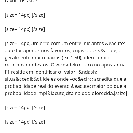
Favoritos[/size]
[size= 14px] [/size]
[size= 14px] [/size]
[size= 14px]Um erro comum entre iniciantes &eacute;
apostar apenas nos favoritos, cujas odds s&atilde;o
geralmente muito baixas (ex: 1.50), oferecendo
retornos modestos. O verdadeiro lucro no apostar na
F1 reside em identificar o "valor" &ndash;
situa&ccedil;&otilde;es onde voc&ecirc; acredita que a
probabilidade real do evento &eacute; maior do que a
probabilidade impl&iacute;cita na odd oferecida.[/size]
[size= 14px] [/size]
[size= 14px] [/size]