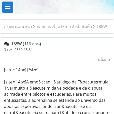
กระดานสนทนา
>
สอบถามเรื่องวิธีการสั่งซื้อสินค้า
>
188W
188W
(116 อ่าน)
3 ก.พ. 2569 15:31
แจ้งลบ
[size= 14px] [/size]
[size= 14px]A emo&ccedil;&atilde;o da F&oacute;rmula
1 vai muito al&eacute;m da velocidade e da disputa
acirrada entre pilotos e escuderias. Para muitos
entusiastas, a adrenalina se estende ao universo das
apostas esportivas, onde a an&aacute;lise e a
estrat&eacute;gia se tornam t&atilde;o cruciais quanto