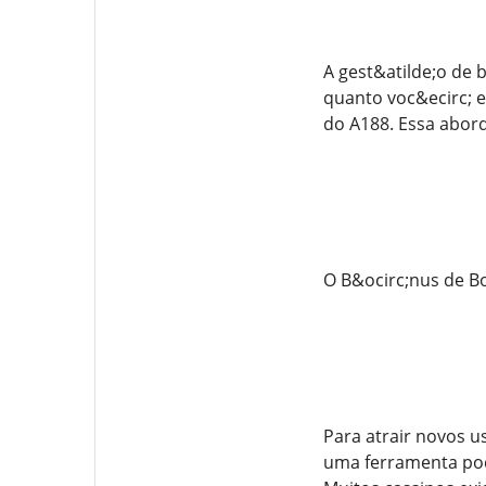
A gest&atilde;o de 
quanto voc&ecirc; e
do A188. Essa abord
O B&ocirc;nus de Bo
Para atrair novos u
uma ferramenta pode