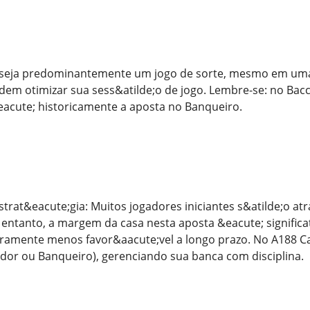
 seja predominantemente um jogo de sorte, mesmo em uma
em otimizar sua sess&atilde;o de jogo. Lembre-se: no Bacc
acute; historicamente a aposta no Banqueiro.
trat&eacute;gia: Muitos jogadores iniciantes s&atilde;o at
 entanto, a margem da casa nesta aposta &eacute; signific
iramente menos favor&aacute;vel a longo prazo. No A188 C
ador ou Banqueiro), gerenciando sua banca com disciplina.