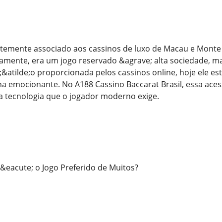
ntemente associado aos cassinos de luxo de Macau e Monte 
gamente, era um jogo reservado &agrave; alta sociedade, m
&atilde;o proporcionada pelos cassinos online, hoje ele es
a emocionante. No A188 Cassino Baccarat Brasil, essa ace
a tecnologia que o jogador moderno exige.
&eacute; o Jogo Preferido de Muitos?