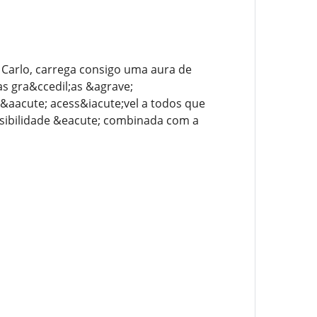
Carlo, carrega consigo uma aura de
as gra&ccedil;as &agrave;
t&aacute; acess&iacute;vel a todos que
ssibilidade &eacute; combinada com a