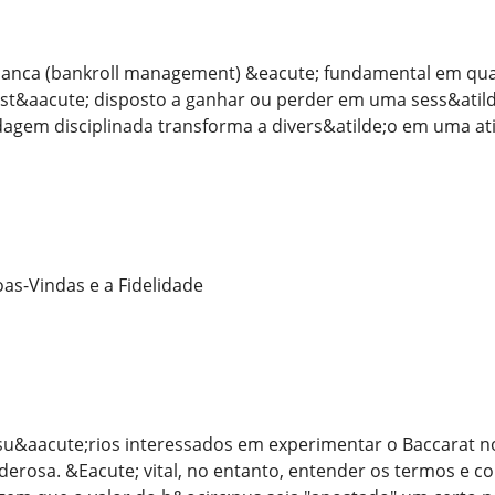
banca (bankroll management) &eacute; fundamental em qualq
st&aacute; disposto a ganhar ou perder em uma sess&atilde
agem disciplinada transforma a divers&atilde;o em uma ati
as-Vindas e a Fidelidade
su&aacute;rios interessados em experimentar o Baccarat no
rosa. &Eacute; vital, no entanto, entender os termos e co