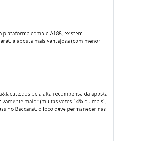
 plataforma como o A188, existem
arat, a aposta mais vantajosa (com menor
ra&iacute;dos pela alta recompensa da aposta
ativamente maior (muitas vezes 14% ou mais),
assino Baccarat, o foco deve permanecer nas