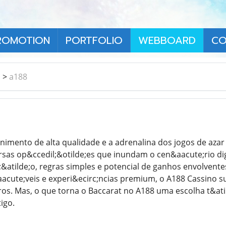
ROMOTION
PORTFOLIO
WEBBOARD
CO
า
>
a188
nimento de alta qualidade e a adrenalina dos jogos de azar 
versas op&ccedil;&otilde;es que inundam o cen&aacute;rio dig
l;&atilde;o, regras simples e potencial de ganhos envolvent
aacute;veis e experi&ecirc;ncias premium, o A188 Cassino
iros. Mas, o que torna o Baccarat no A188 uma escolha t&at
igo.