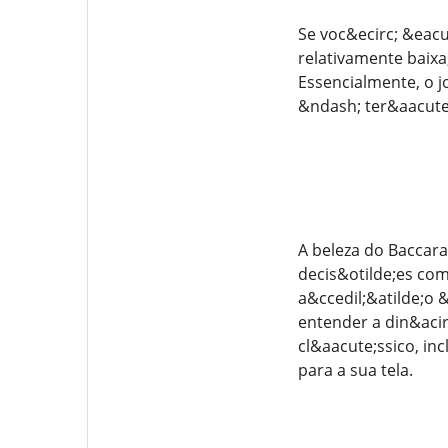
Se voc&ecirc; &eac
relativamente baixa
Essencialmente, o j
&ndash; ter&aacute
A beleza do Baccara
decis&otilde;es com
a&ccedil;&atilde;o 
entender a din&acir
cl&aacute;ssico, in
para a sua tela.