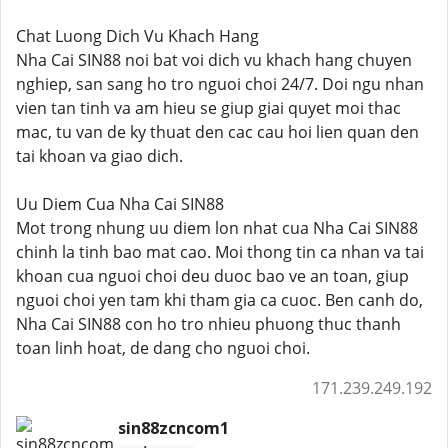
Chat Luong Dich Vu Khach Hang
Nha Cai SIN88 noi bat voi dich vu khach hang chuyen
nghiep, san sang ho tro nguoi choi 24/7. Doi ngu nhan
vien tan tinh va am hieu se giup giai quyet moi thac
mac, tu van de ky thuat den cac cau hoi lien quan den
tai khoan va giao dich.
Uu Diem Cua Nha Cai SIN88
Mot trong nhung uu diem lon nhat cua Nha Cai SIN88
chinh la tinh bao mat cao. Moi thong tin ca nhan va tai
khoan cua nguoi choi deu duoc bao ve an toan, giup
nguoi choi yen tam khi tham gia ca cuoc. Ben canh do,
Nha Cai SIN88 con ho tro nhieu phuong thuc thanh
toan linh hoat, de dang cho nguoi choi.
171.239.249.192
sin88zcncom1