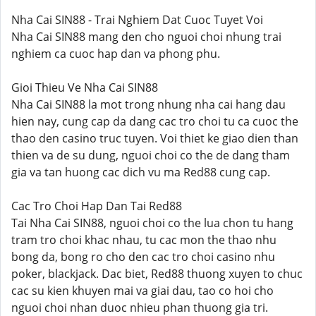
Nha Cai SIN88 - Trai Nghiem Dat Cuoc Tuyet Voi
Nha Cai SIN88 mang den cho nguoi choi nhung trai
nghiem ca cuoc hap dan va phong phu.
Gioi Thieu Ve Nha Cai SIN88
Nha Cai SIN88 la mot trong nhung nha cai hang dau
hien nay, cung cap da dang cac tro choi tu ca cuoc the
thao den casino truc tuyen. Voi thiet ke giao dien than
thien va de su dung, nguoi choi co the de dang tham
gia va tan huong cac dich vu ma Red88 cung cap.
Cac Tro Choi Hap Dan Tai Red88
Tai Nha Cai SIN88, nguoi choi co the lua chon tu hang
tram tro choi khac nhau, tu cac mon the thao nhu
bong da, bong ro cho den cac tro choi casino nhu
poker, blackjack. Dac biet, Red88 thuong xuyen to chuc
cac su kien khuyen mai va giai dau, tao co hoi cho
nguoi choi nhan duoc nhieu phan thuong gia tri.