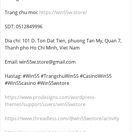
Trang chu moi:
https://win55w.store/
SDT: 0512849996
Dia chi: 101 D. Ton Dat Tien, phuong Tan My, Quan 7,
Thanh pho Ho Chi Minh, Viet Nam
Email: win55w.store@gmail.com
Hastag: #Win55 #TrangchuWin55 #CasinoWin55
#Win55casino #Win55wstore
https://www.prodesigns.com/wordpress-
themes/support/users/win55wstore
https://www.threadless.com/@win55wstore/activity