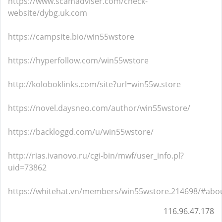
https://www.scamadviser.com/check-
website/dybg.uk.com
https://campsite.bio/win55wstore
https://hyperfollow.com/win55wstore
http://koloboklinks.com/site?url=win55w.store
https://novel.daysneo.com/author/win55wstore/
https://backloggd.com/u/win55wstore/
http://rias.ivanovo.ru/cgi-bin/mwf/user_info.pl?
uid=73862
https://whitehat.vn/members/win55wstore.214698/#abo
116.96.47.178