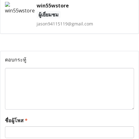
win55wstore
ผู้เยี่ยมชม
jason94115119@gmail.com
ตอบกระทู้
ชื่อผู้โพส
*