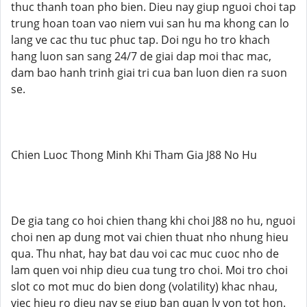
thuc thanh toan pho bien. Dieu nay giup nguoi choi tap
trung hoan toan vao niem vui san hu ma khong can lo
lang ve cac thu tuc phuc tap. Doi ngu ho tro khach
hang luon san sang 24/7 de giai dap moi thac mac,
dam bao hanh trinh giai tri cua ban luon dien ra suon
se.
Chien Luoc Thong Minh Khi Tham Gia J88 No Hu
De gia tang co hoi chien thang khi choi J88 no hu, nguoi
choi nen ap dung mot vai chien thuat nho nhung hieu
qua. Thu nhat, hay bat dau voi cac muc cuoc nho de
lam quen voi nhip dieu cua tung tro choi. Moi tro choi
slot co mot muc do bien dong (volatility) khac nhau,
viec hieu ro dieu nay se giup ban quan ly von tot hon.