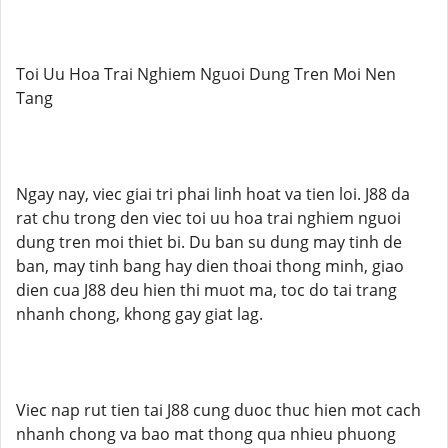
Toi Uu Hoa Trai Nghiem Nguoi Dung Tren Moi Nen
Tang
Ngay nay, viec giai tri phai linh hoat va tien loi. J88 da
rat chu trong den viec toi uu hoa trai nghiem nguoi
dung tren moi thiet bi. Du ban su dung may tinh de
ban, may tinh bang hay dien thoai thong minh, giao
dien cua J88 deu hien thi muot ma, toc do tai trang
nhanh chong, khong gay giat lag.
Viec nap rut tien tai J88 cung duoc thuc hien mot cach
nhanh chong va bao mat thong qua nhieu phuong