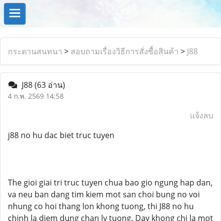
กระดานสนทนา
>
สอบถามเรื่องวิธีการสั่งซื้อสินค้า
>
J88
J88
(63 อ่าน)
4 ก.พ. 2569 14:58
แจ้งลบ
j88 no hu dac biet truc tuyen
The gioi giai tri truc tuyen chua bao gio ngung hap dan,
va neu ban dang tim kiem mot san choi bung no voi
nhung co hoi thang lon khong tuong, thi J88 no hu
chinh la diem dung chan ly tuong. Day khong chi la mot