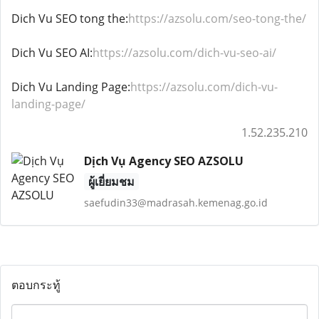
Dich Vu SEO tong the:
https://azsolu.com/seo-tong-the/
Dich Vu SEO AI:
https://azsolu.com/dich-vu-seo-ai/
Dich Vu Landing Page:
https://azsolu.com/dich-vu-
landing-page/
1.52.235.210
Dịch Vụ Agency SEO AZSOLU
ผู้เยี่ยมชม
saefudin33@madrasah.kemenag.go.id
ตอบกระทู้