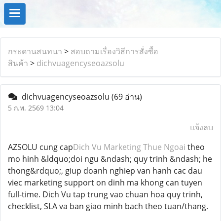
กระดานสนทนา
>
สอบถามเรื่องวิธีการสั่งซื้อ
สินค้า
>
dichvuagencyseoazsolu
dichvuagencyseoazsolu
(69 อ่าน)
5 ก.พ. 2569 13:04
แจ้งลบ
AZSOLU cung cap
Dich Vu Marketing Thue Ngoai
theo
mo hinh &ldquo;doi ngu &ndash; quy trinh &ndash; he
thong&rdquo;, giup doanh nghiep van hanh cac dau
viec marketing support on dinh ma khong can tuyen
full-time. Dich Vu tap trung vao chuan hoa quy trinh,
checklist, SLA va ban giao minh bach theo tuan/thang.