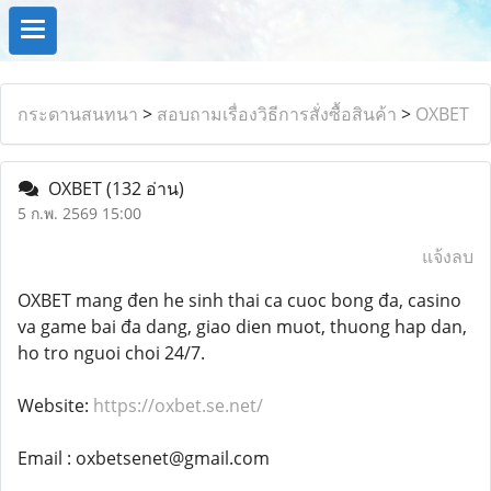
กระดานสนทนา
>
สอบถามเรื่องวิธีการสั่งซื้อสินค้า
>
OXBET
OXBET
(132 อ่าน)
5 ก.พ. 2569 15:00
แจ้งลบ
OXBET mang đen he sinh thai ca cuoc bong đa, casino
va game bai đa dang, giao dien muot, thuong hap dan,
ho tro nguoi choi 24/7.
Website:
https://oxbet.se.net/
Email : oxbetsenet@gmail.com