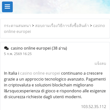
กระดานสนทนา
>
สอบถามเรื่องวิธีการสั่งซื้อสินค้า
>
casino
online europei
casino online europei
(38 อ่าน)
5 ก.พ. 2569 16:25
แจ้งลบ
In Italia i
casino online europei
continuano a crescere
grazie a un approccio tecnologico avanzato. Pagamenti
in criptovaluta e soluzioni blockchain migliorano
l&rsquo;esperienza di gioco e rispondono alle esigenze
di sicurezza richieste dagli utenti moderni.
103.52.35.112