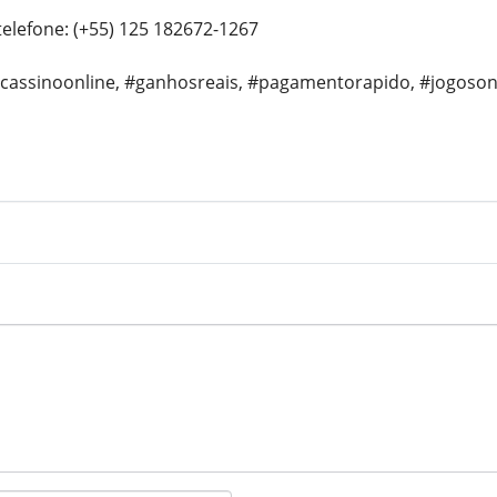
elefone: (+55) 125 182672-1267
#cassinoonline, #ganhosreais, #pagamentorapido, #jogosonl