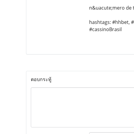
n&uacute;mero de t
hashtags: #hhbet, 
#cassinoBrasil
ตอบกระทู้