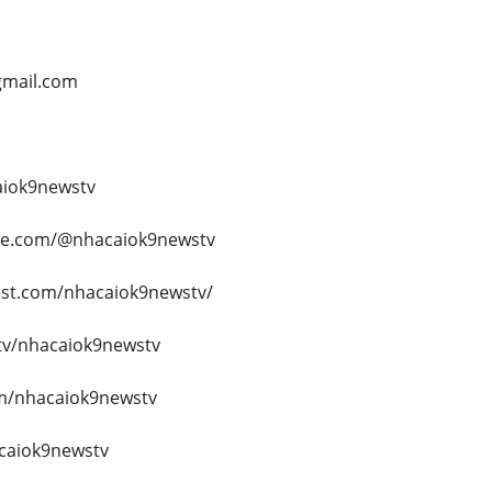
gmail.com
aiok9newstv
be.com/@nhacaiok9newstv
est.com/nhacaiok9newstv/
.tv/nhacaiok9newstv
om/nhacaiok9newstv
acaiok9newstv