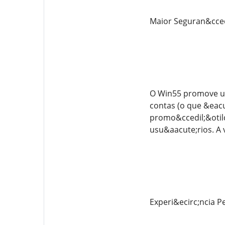
Maior Seguran&ccedi
O Win55 promove um
contas (o que &eacu
promo&ccedil;&otild
usu&aacute;rios. A 
Experi&ecirc;ncia 