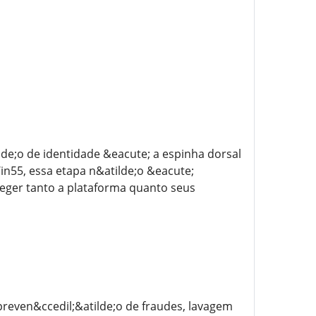
lde;o de identidade &eacute; a espinha dorsal
in55, essa etapa n&atilde;o &eacute;
eger tanto a plataforma quanto seus
 preven&ccedil;&atilde;o de fraudes, lavagem