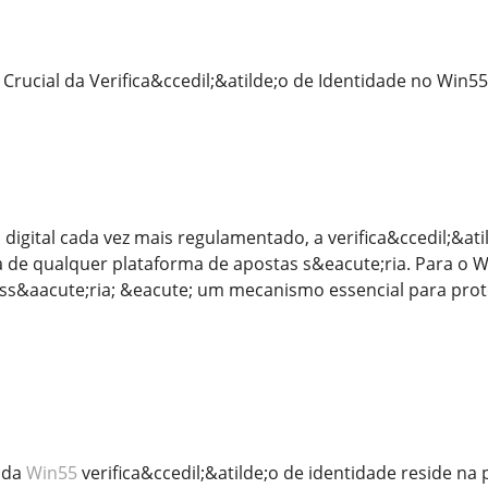
 Crucial da Verifica&ccedil;&atilde;o de Identidade no Win55
igital cada vez mais regulamentado, a verifica&ccedil;&ati
 de qualquer plataforma de apostas s&eacute;ria. Para o W
ss&aacute;ria; &eacute; um mecanismo essencial para prot
o da
Win55
verifica&ccedil;&atilde;o de identidade reside na