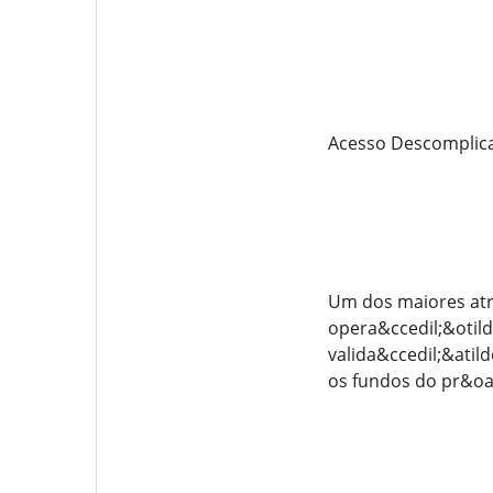
Acesso Descomplica
Um dos maiores atra
opera&ccedil;&otild
valida&ccedil;&atil
os fundos do pr&oac