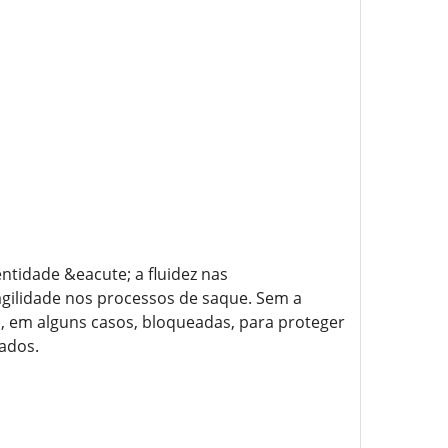
ntidade &eacute; a fluidez nas
 agilidade nos processos de saque. Sem a
u, em alguns casos, bloqueadas, para proteger
ados.