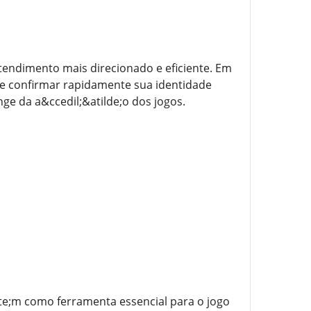
endimento mais direcionado e eficiente. Em
de confirmar rapidamente sua identidade
nge da a&ccedil;&atilde;o dos jogos.
ute;m como ferramenta essencial para o jogo