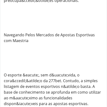
preocupa&ccedil;&otilde;es operacionais.
Navegando Pelos Mercados de Apostas Esportivas
com Maestria
O esporte &eacute;, sem d&uacute;vida, o
cora&ccedil;&atilde;o da 277bet. Contudo, a simples
listagem de eventos esportivos n&atilde;o basta. A
base de conhecimento se aprofunda em como utilizar
ao m&aacute;ximo as funcionalidades
dispon&iacute;veis para as apostas esportivas.