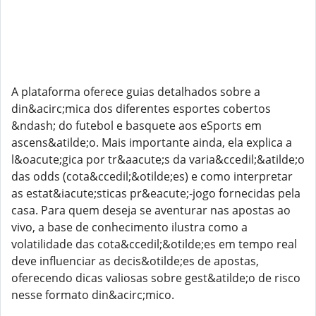
A plataforma oferece guias detalhados sobre a
din&acirc;mica dos diferentes esportes cobertos
&ndash; do futebol e basquete aos eSports em
ascens&atilde;o. Mais importante ainda, ela explica a
l&oacute;gica por tr&aacute;s da varia&ccedil;&atilde;o
das odds (cota&ccedil;&otilde;es) e como interpretar
as estat&iacute;sticas pr&eacute;-jogo fornecidas pela
casa. Para quem deseja se aventurar nas apostas ao
vivo, a base de conhecimento ilustra como a
volatilidade das cota&ccedil;&otilde;es em tempo real
deve influenciar as decis&otilde;es de apostas,
oferecendo dicas valiosas sobre gest&atilde;o de risco
nesse formato din&acirc;mico.