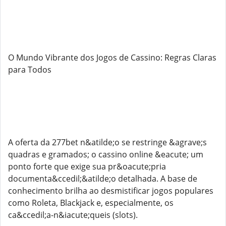
O Mundo Vibrante dos Jogos de Cassino: Regras Claras
para Todos
A oferta da 277bet n&atilde;o se restringe &agrave;s
quadras e gramados; o cassino online &eacute; um
ponto forte que exige sua pr&oacute;pria
documenta&ccedil;&atilde;o detalhada. A base de
conhecimento brilha ao desmistificar jogos populares
como Roleta, Blackjack e, especialmente, os
ca&ccedil;a-n&iacute;queis (slots).