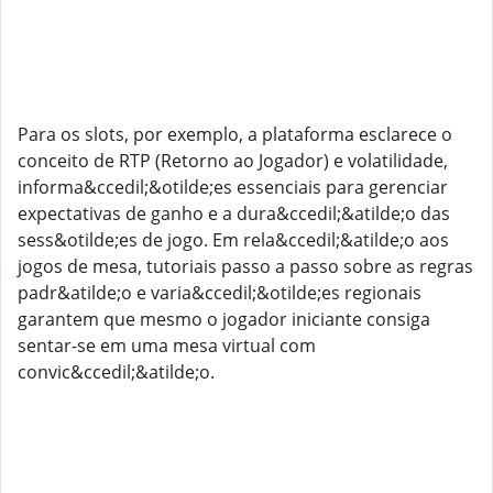
Para os slots, por exemplo, a plataforma esclarece o
conceito de RTP (Retorno ao Jogador) e volatilidade,
informa&ccedil;&otilde;es essenciais para gerenciar
expectativas de ganho e a dura&ccedil;&atilde;o das
sess&otilde;es de jogo. Em rela&ccedil;&atilde;o aos
jogos de mesa, tutoriais passo a passo sobre as regras
padr&atilde;o e varia&ccedil;&otilde;es regionais
garantem que mesmo o jogador iniciante consiga
sentar-se em uma mesa virtual com
convic&ccedil;&atilde;o.