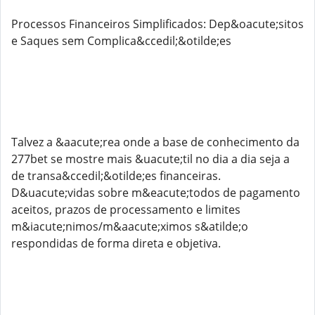
Processos Financeiros Simplificados: Dep&oacute;sitos
e Saques sem Complica&ccedil;&otilde;es
Talvez a &aacute;rea onde a base de conhecimento da
277bet se mostre mais &uacute;til no dia a dia seja a
de transa&ccedil;&otilde;es financeiras.
D&uacute;vidas sobre m&eacute;todos de pagamento
aceitos, prazos de processamento e limites
m&iacute;nimos/m&aacute;ximos s&atilde;o
respondidas de forma direta e objetiva.