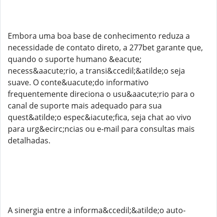
Embora uma boa base de conhecimento reduza a
necessidade de contato direto, a 277bet garante que,
quando o suporte humano &eacute;
necess&aacute;rio, a transi&ccedil;&atilde;o seja
suave. O conte&uacute;do informativo
frequentemente direciona o usu&aacute;rio para o
canal de suporte mais adequado para sua
quest&atilde;o espec&iacute;fica, seja chat ao vivo
para urg&ecirc;ncias ou e-mail para consultas mais
detalhadas.
A sinergia entre a informa&ccedil;&atilde;o auto-