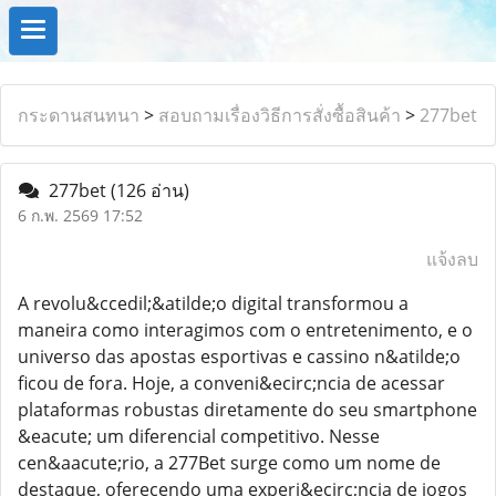
กระดานสนทนา
>
สอบถามเรื่องวิธีการสั่งซื้อสินค้า
>
277bet
277bet
(126 อ่าน)
6 ก.พ. 2569 17:52
แจ้งลบ
A revolu&ccedil;&atilde;o digital transformou a
maneira como interagimos com o entretenimento, e o
universo das apostas esportivas e cassino n&atilde;o
ficou de fora. Hoje, a conveni&ecirc;ncia de acessar
plataformas robustas diretamente do seu smartphone
&eacute; um diferencial competitivo. Nesse
cen&aacute;rio, a 277Bet surge como um nome de
destaque, oferecendo uma experi&ecirc;ncia de jogos