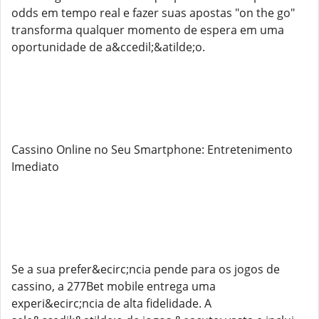
odds em tempo real e fazer suas apostas "on the go"
transforma qualquer momento de espera em uma
oportunidade de a&ccedil;&atilde;o.
Cassino Online no Seu Smartphone: Entretenimento
Imediato
Se a sua prefer&ecirc;ncia pende para os jogos de
cassino, a 277Bet mobile entrega uma
experi&ecirc;ncia de alta fidelidade. A