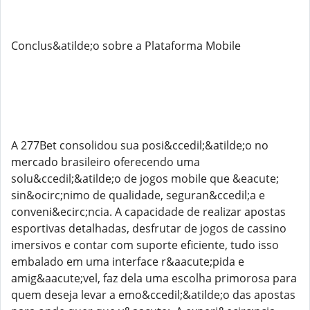
Conclus&atilde;o sobre a Plataforma Mobile
A 277Bet consolidou sua posi&ccedil;&atilde;o no
mercado brasileiro oferecendo uma
solu&ccedil;&atilde;o de jogos mobile que &eacute;
sin&ocirc;nimo de qualidade, seguran&ccedil;a e
conveni&ecirc;ncia. A capacidade de realizar apostas
esportivas detalhadas, desfrutar de jogos de cassino
imersivos e contar com suporte eficiente, tudo isso
embalado em uma interface r&aacute;pida e
amig&aacute;vel, faz dela uma escolha primorosa para
quem deseja levar a emo&ccedil;&atilde;o das apostas