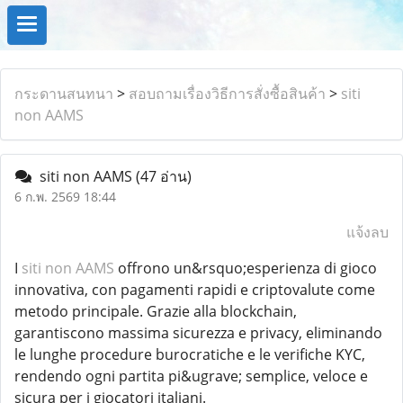
กระดานสนทนา
>
สอบถามเรื่องวิธีการสั่งซื้อสินค้า
>
siti
non AAMS
siti non AAMS
(47 อ่าน)
6 ก.พ. 2569 18:44
แจ้งลบ
I
siti non AAMS
offrono un&rsquo;esperienza di gioco
innovativa, con pagamenti rapidi e criptovalute come
metodo principale. Grazie alla blockchain,
garantiscono massima sicurezza e privacy, eliminando
le lunghe procedure burocratiche e le verifiche KYC,
rendendo ogni partita pi&ugrave; semplice, veloce e
sicura per i giocatori italiani.