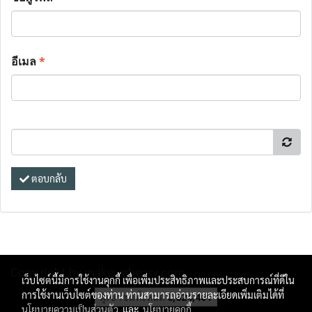
อีเมล
*
ตอบกลับ
Copy right by makewebeasy.com
เว็บไซต์นี้มีการใช้งานคุกกี้ เพื่อเพิ่มประสิทธิภาพและประสบการณ์ที่ดีใน
การใช้งานเว็บไซต์ของท่าน ท่านสามารถอ่านรายละเอียดเพิ่มเติมได้ที่
ผู้เข้าชมทั้งหมด
6,624,401
นโยบายความเป็นส่วนตัว
และ
นโยบายคุกกี้