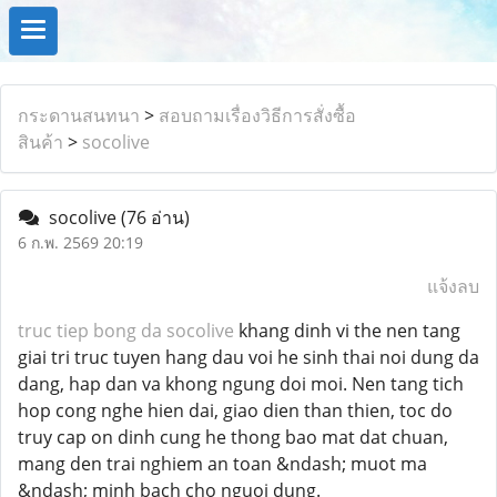
กระดานสนทนา
>
สอบถามเรื่องวิธีการสั่งซื้อ
สินค้า
>
socolive
socolive
(76 อ่าน)
6 ก.พ. 2569 20:19
แจ้งลบ
truc tiep bong da socolive
khang dinh vi the nen tang
giai tri truc tuyen hang dau voi he sinh thai noi dung da
dang, hap dan va khong ngung doi moi. Nen tang tich
hop cong nghe hien dai, giao dien than thien, toc do
truy cap on dinh cung he thong bao mat dat chuan,
mang den trai nghiem an toan &ndash; muot ma
&ndash; minh bach cho nguoi dung.