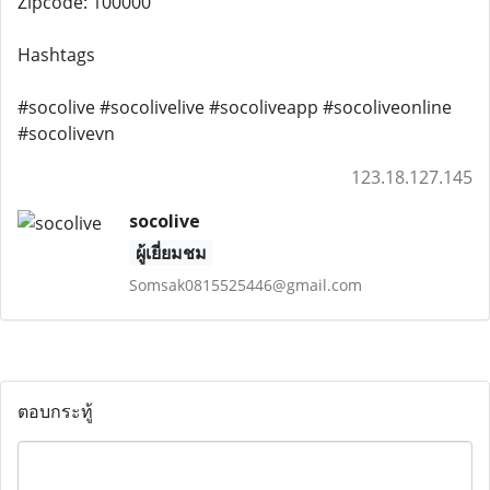
Zipcode: 100000
Hashtags
#socolive #socolivelive #socoliveapp #socoliveonline
#socolivevn
123.18.127.145
socolive
ผู้เยี่ยมชม
Somsak0815525446@gmail.com
ตอบกระทู้