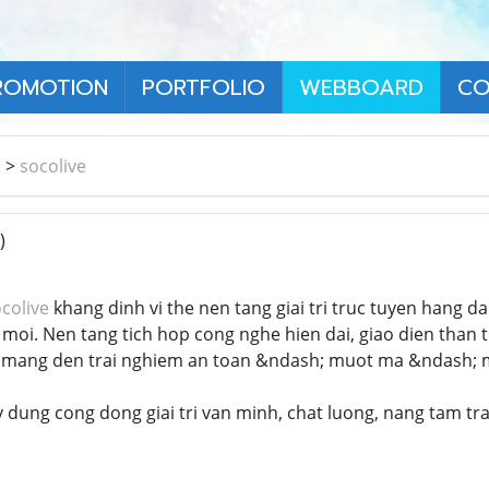
ROMOTION
PORTFOLIO
WEBBOARD
CO
า
>
socolive
)
colive
khang dinh vi the nen tang giai tri truc tuyen hang d
moi. Nen tang tich hop cong nghe hien dai, giao dien than t
 mang den trai nghiem an toan &ndash; muot ma &ndash; 
y dung cong dong giai tri van minh, chat luong, nang tam tr