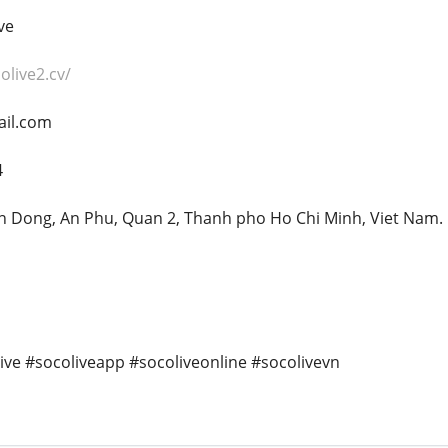
ve
olive2.cv/
ail.com
4
en Dong, An Phu, Quan 2, Thanh pho Ho Chi Minh, Viet Nam.
live #socoliveapp #socoliveonline #socolivevn