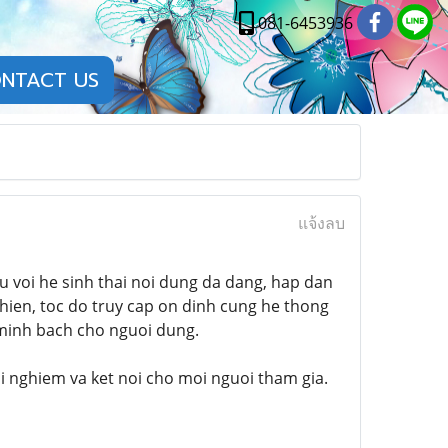
081-6453936
NTACT US
แจ้งลบ
au voi he sinh thai noi dung da dang, hap dan
hien, toc do truy cap on dinh cung he thong
minh bach cho nguoi dung.
ai nghiem va ket noi cho moi nguoi tham gia.