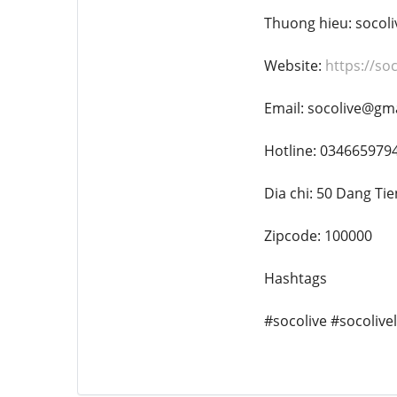
Thuong hieu: socoli
Website:
https://soc
Email: socolive@gm
Hotline: 034665979
Dia chi: 50 Dang Ti
Zipcode: 100000
Hashtags
#socolive #socolive