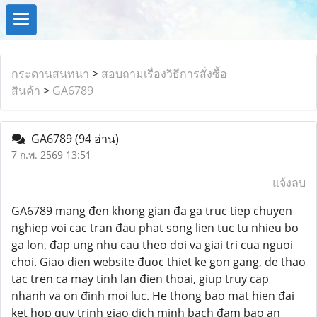
กระดานสนทนา
>
สอบถามเรื่องวิธีการสั่งซื้อ
สินค้า
>
GA6789
GA6789
(94 อ่าน)
7 ก.พ. 2569 13:51
แจ้งลบ
GA6789 mang đen khong gian đa ga truc tiep chuyen
nghiep voi cac tran đau phat song lien tuc tu nhieu bo
ga lon, đap ung nhu cau theo doi va giai tri cua nguoi
choi. Giao dien website đuoc thiet ke gon gang, de thao
tac tren ca may tinh lan đien thoai, giup truy cap
nhanh va on đinh moi luc. He thong bao mat hien đai
ket hop quy trinh giao dich minh bach đam bao an